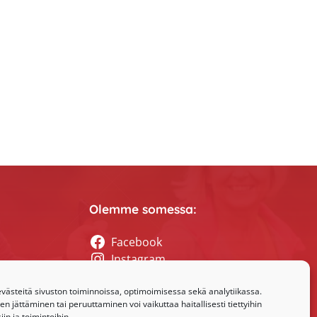
Olemme somessa:
Facebook
Instagram
tyssihteerin
ästeitä sivuston toiminnoissa, optimoimisessa sekä analytiikassa.
 jättäminen tai peruuttaminen voi vaikuttaa haitallisesti tiettyihin
in ja toimintoihin.