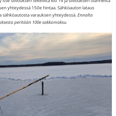
itse siivouksen tekeviltä klo 14 ja siivouksen tilanneilta
uksen yhteydessä 150e hintaa. Sähköauton lataus
ita sähköautosta varauksen yhteydessä.
Ennalta
ksesta peritään 100e sakkomaksu.