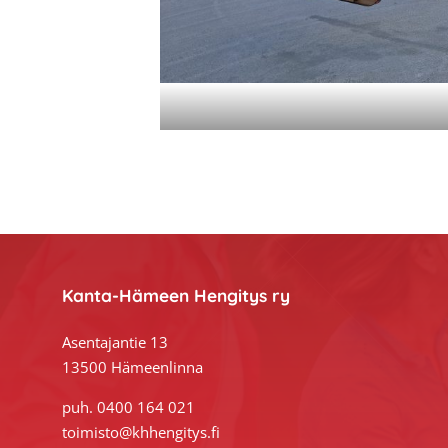
Footer
Kanta-Hämeen Hengitys ry
Asentajantie 13
13500 Hämeenlinna
puh. 0400 164 021
toimisto@khhengitys.fi