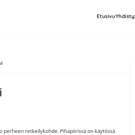
Etusivu
Yhdisty
E
vi
s
i
ko perheen retkeilykohde. Pihapiirissä on käytössä