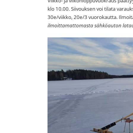
Viikko- ja viikonloppuvuokraus päättyy 
klo 10.00. Siivouksen voi tilata vara
30e/viikko, 20e/3 vuorokautta. Ilmo
ilmoittamattomasta sähköauton latau