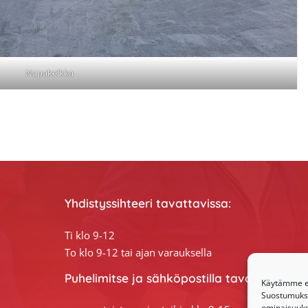
Napakelkka
Yhdistyssihteeri tavattavissa:
Ti klo 9-12
To klo 9-12 tai ajan varauksella
Puhelimitse ja sähköpostilla tavoitat yhdis
Käytämme ev
Suostumuksen
ominaisuuksi