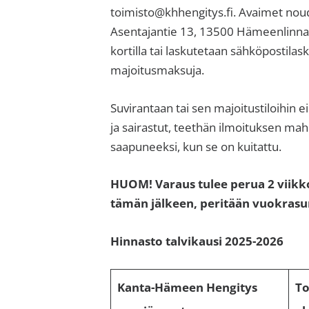
toimisto@khhengitys.fi. Avaimet noude
Asentajantie 13, 13500 Hämeenlinna.
kortilla tai laskutetaan sähköpostilas
majoitusmaksuja.
Suvirantaan tai sen majoitustiloihin e
ja sairastut, teethän ilmoituksen mah
saapuneeksi, kun se on kuitattu.
HUOM! Varaus tulee perua 2 viikk
tämän jälkeen, peritään vuokras
Hinnasto talvikausi 2025-2026
Kanta-Hämeen Hengitys
To