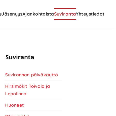
s
Jäsenyys
Ajankohtaista
Suviranta
Yhteystiedot
nsisijainen
Suviranta
ivupalkki
Suvirannan päiväkäyttö
Hirsimökit Toivola ja
Lepolinna
Huoneet