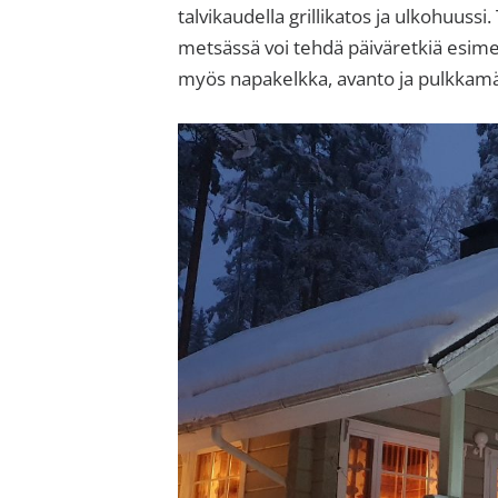
sisäilma
talvikaudella grillikatos ja ulkohuussi. 
tai
metsässä voi tehdä päiväretkiä esimer
allergiat.
myös napakelkka, avanto ja pulkkamäki
K-
H
Hengitys
ry