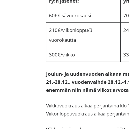
ry:n jäsenet:
yh
60€/lisävuorokausi
70
210€/viikonloppu/3
24
vuorokautta
300€/viikko
33
Joulun- ja uudenvuoden aikana ma
21.-28.12., vuodenvaihde 28.12.-4.
enemmän niin nämä viikot arvota
Viikkovuokraus alkaa perjantaina klo
Viikonloppuvuokraus alkaa perjantain