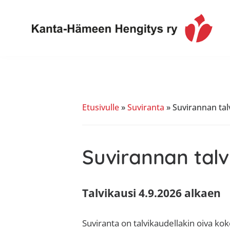
Hyppää
Hyppää
Hyppää
Hyppää
ensisijaiseen
pääsisältöön
ensisijaiseen
alatunnisteeseen
valikkoon
sivupalkkiin
Toimintaa
Kanta-
ja
Hämeen
tietoa,
Hengitys
erityisesti
Etusivulle
»
Suviranta
»
Suvirannan tal
ry
jos
sinua
koskettaa
Suvirannan talv
astma,
keuhkoahtaumatauti,uniapnea,
muut
Talvikausi 4.9.2026
alkaen
keuhkosairaudet,
huono
Suviranta on talvikaudellakin oiva ko