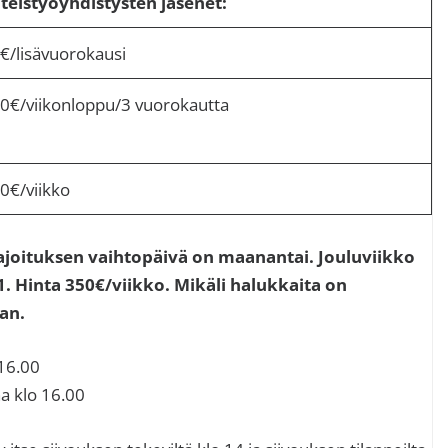
teistyöyhdistysten jäsenet:
€/lisävuorokausi
0€/viikonloppu/3 vuorokautta
0€/viikko
joituksen vaihtopäivä on maanantai. Jouluviikko
1. Hinta 350€/viikko. Mikäli halukkaita on
an.
 16.00
a klo 16.00