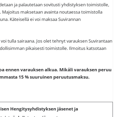
taan ja palautetaan sovitusti yhdistyksen toimistolle,
 Majoitus maksetaan avainta noutaessa toimistolla
kuna. Käteisellä ei voi maksaa Suvirannan
i voi tulla sairaana. Jos olet tehnyt varauksen Suvirantaan
dollisimman pikaisesti toimistolle. Ilmoitus katsotaan
oa ennen varauksen alkua. Mikäli varauksen peruu
ummasta 15 % suuruinen peruutusmaksu.
isen Hengitysyhdistyksen jäsenet ja