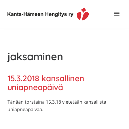
Hyppää
Hyppää
pääsisältöön
alatunnisteeseen
Toimintaa
Kanta-
ja
Hämeen
tietoa,
Hengitys
erityisesti
jaksaminen
ry
jos
sinua
koskettaa
15.3.2018 kansallinen
astma,
uniapneapäivä
keuhkoahtaumatauti,uniapnea,
muut
Tänään torstaina 15.3.18 vietetään kansallista
keuhkosairaudet,
uniapneapäivää.
huono
sisäilma
tai