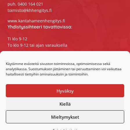
puh. 0400 164 021
toimisto@khhengitys.fi
www.kantahameenhengitys.fi
Yhdistyssihteeri tavattavissa:
Ti klo 9-12
To klo 9-12 tai ajan varauksella
Puhelimitse ja sähköpostilla tavoitat
yhdistyssihteerin
Käytämme evästeitä sivuston toiminnoissa, optimoimisessa sekä
analytiikassa. Suostumuksen jättäminen tai peruuttaminen voi vaikuttaa
maanantaista perjantaihin klo 9-15
haitallisesti tiettyihin ominaisuuksiin ja toimintoihin.
Olemme somessa:
Hyväksy
Facebook
Instagram
Kiellä
Mieltymykset