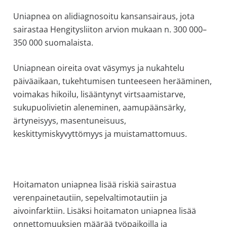
allergiat.
Uniapnea on alidiagnosoitu kansansairaus, jota
K-
sairastaa Hengitysliiton arvion mukaan n. 300 000–
H
350 000 suomalaista.
Hengitys
ry
Uniapnean oireita ovat väsymys ja nukahtelu
päiväaikaan, tukehtumisen tunteeseen herääminen,
voimakas hikoilu, lisääntynyt virtsaamistarve,
sukupuolivietin aleneminen, aamupäänsärky,
ärtyneisyys, masentuneisuus,
keskittymiskyvyttömyys ja muistamattomuus.
Hoitamaton uniapnea lisää riskiä sairastua
verenpainetautiin, sepelvaltimotautiin ja
aivoinfarktiin. Lisäksi hoitamaton uniapnea lisää
onnettomuuksien määrää työpaikoilla ja