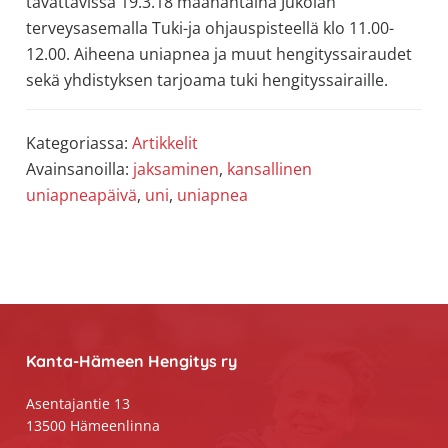
tavattavissa 19.3.18 maanantaina Jukolan
terveysasemalla Tuki-ja ohjauspisteellä klo 11.00-
12.00. Aiheena uniapnea ja muut hengityssairaudet
sekä yhdistyksen tarjoama tuki hengityssairaille.
Kategoriassa:
Artikkelit
Avainsanoilla:
jaksaminen
,
kansallinen
uniapneapäivä
,
uni
,
uniapnea
Footer
Kanta-Hämeen Hengitys ry
Asentajantie 13
13500 Hämeenlinna