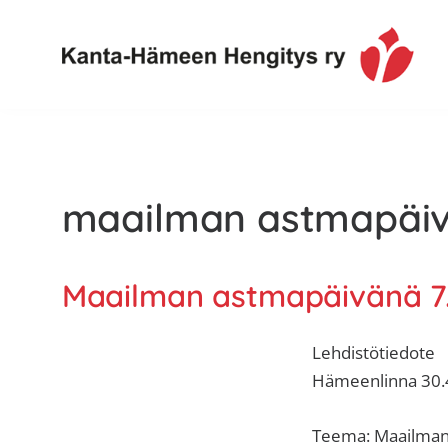
Hyppää
Hyppää
Hyppää
ensisijaiseen
pääsisältöön
alatunnisteeseen
valikkoon
Toimintaa
Kanta-
ja
Hämeen
tietoa,
Hengitys
erityisesti
maailman astmapäi
ry
jos
sinua
koskettaa
Maailman astmapäivänä 7
astma,
keuhkoahtaumatauti,uniapnea,
Lehdistötiedote
muut
Hämeenlinna 30.
keuhkosairaudet,
huono
Teema: Maailman