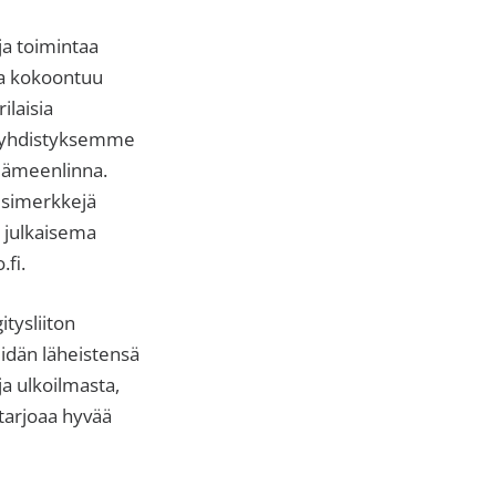
ja toimintaa
la kokoontuu
ilaisia
yy yhdistyksemme
 Hämeenlinna.
esimerkkejä
n julkaisema
fi.
tysliiton
eidän läheistensä
ja ulkoilmasta,
tarjoaa hyvää