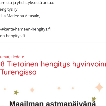
tumista ja yhdistyksestä antaa:
ngitys ry,
lija Matleena Aitasalo,
o@kanta-hameen-hengitys.fi
n-hengitys.fi
tumat
,
tiedote
8 Tietoinen hengitys hyvinvoin
 Turengissa