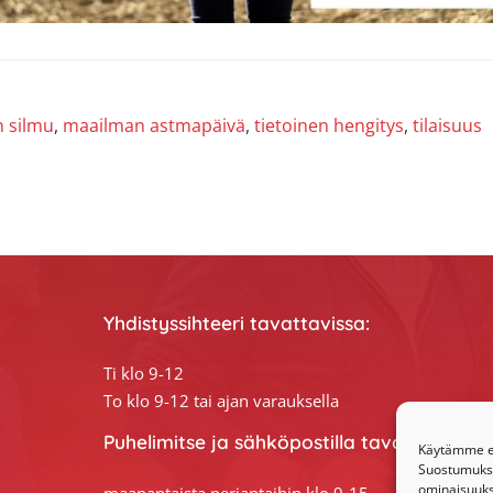
n silmu
,
maailman astmapäivä
,
tietoinen hengitys
,
tilaisuus
Yhdistyssihteeri tavattavissa:
Ti klo 9-12
To klo 9-12 tai ajan varauksella
Puhelimitse ja sähköpostilla tavoitat yhdis
Käytämme ev
Suostumuksen
ominaisuuksi