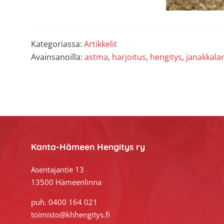
Kategoriassa:
Artikkelit
Avainsanoilla:
astma
,
harjoitus
,
hengitys
,
janakkala
Footer
Kanta-Hämeen Hengitys ry
Asentajantie 13
13500 Hämeenlinna
puh. 0400 164 021
toimisto@khhengitys.fi