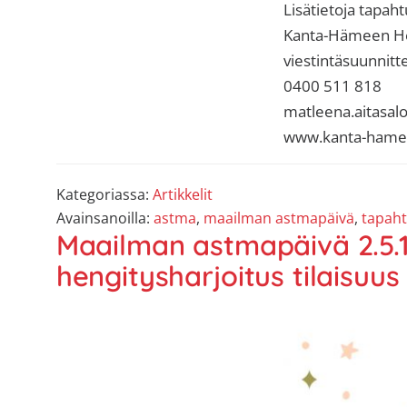
Lisätietoja tapah
Kanta-Hämeen He
viestintäsuunnitte
0400 511 818
matleena.aitasal
www.kanta-hamee
Kategoriassa:
Artikkelit
Avainsanoilla:
astma
,
maailman astmapäivä
,
tapah
Maailman astmapäivä 2.5.1
hengitysharjoitus tilaisuus