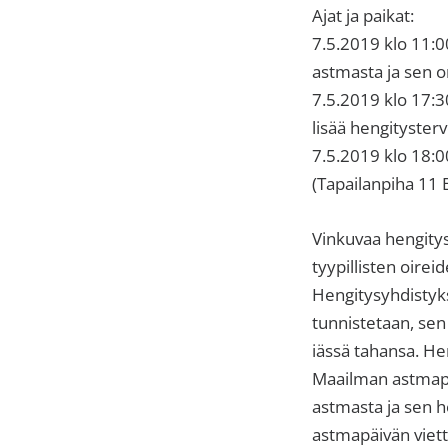
sisäilma
Ajat ja paikat:
tai
7.5.2019 klo 11:
allergiat.
astmasta ja sen 
K-
7.5.2019 klo 17:30
H
lisää hengityster
Hengitys
7.5.2019 klo 18:0
ry
(Tapailanpiha 11 
Vinkuvaa hengitys
tyypillisten oire
Hengitysyhdistyks
tunnistetaan, sen 
iässä tahansa. He
Maailman astmapäi
astmasta ja sen h
astmapäivän viett