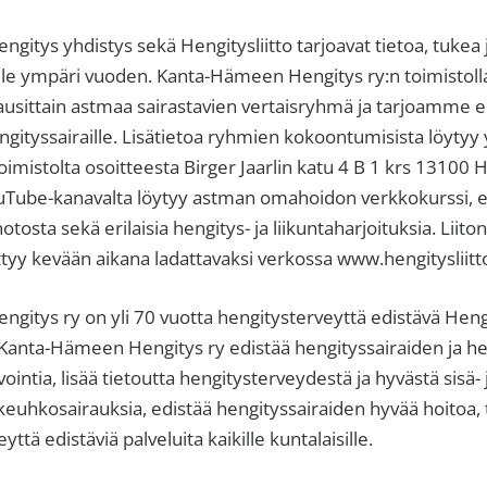
itys yhdistys sekä Hengitysliitto tarjoavat tietoa, tukea 
ille ympäri vuoden. Kanta-Hämeen Hengitys ry:n toimistol
usittain astmaa sairastavien vertaisryhmä ja tarjoamme er
ngityssairaille. Lisätietoa ryhmien kokoontumisista löyt
 toimistolta osoitteesta Birger Jaarlin katu 4 B 1 krs 13100
ouTube-kanavalta löytyy astman omahoidon verkkokurssi, 
tosta sekä erilaisia hengitys- ja liikuntaharjoituksia. Liito
tyy kevään aikana ladattavaksi verkossa www.hengitysliitto.
itys ry on yli 70 vuotta hengitysterveyttä edistävä Hengi
. Kanta-Hämeen Hengitys ry edistää hengityssairaiden ja h
vointia, lisää tietoutta hengitysterveydestä ja hyvästä sisä- 
euhkosairauksia, edistää hengityssairaiden hyvää hoitoa, 
yttä edistäviä palveluita kaikille kuntalaisille.