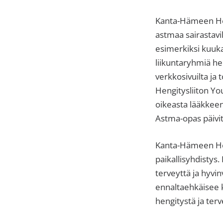
Kanta-Hämeen Heng
astmaa sairastav
esimerkiksi kuuka
liikuntaryhmiä he
verkkosivuilta ja
Hengitysliiton Y
oikeasta lääkkeeno
Astma-opas päivit
Kanta-Hämeen Heng
paikallisyhdistys
terveyttä ja hyvin
ennaltaehkäisee k
hengitystä ja terve