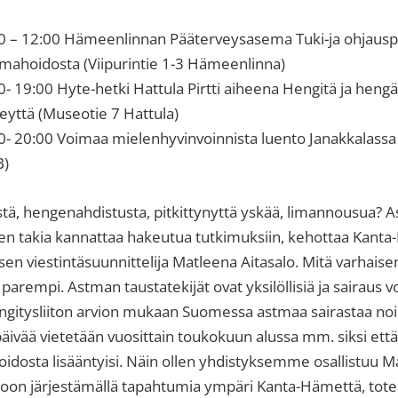
00 – 12:00 Hämeenlinnan Pääterveysasema Tuki-ja ohjauspi
omahoidosta (Viipurintie 1-3 Hämeenlinna)
- 19:00 Hyte-hetki Hattula Pirtti aiheena Hengitä ja hengäs
veyttä (Museotie 7 Hattula)
0- 20:00 Voimaa mielenhyvinvoinnista luento Janakkalassa
B)
tä, hengenahdistusta, pitkittynyttä yskää, limannousua? A
iden takia kannattaa hakeutua tutkimuksiin, kehottaa Kan
en viestintäsuunnittelija Matleena Aitasalo. Mitä varhai
parempi. Astman taustatekijät ovat yksilöllisiä ja sairaus 
ngitysliiton arvion mukaan Suomessa astmaa sairastaa noi
vää vietetään vuosittain toukokuun alussa mm. siksi että
oidosta lisääntyisi. Näin ollen yhdistyksemme osallistuu 
oon järjestämällä tapahtumia ympäri Kanta-Hämettä, totea