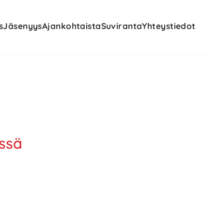
s
Jäsenyys
Ajankohtaista
Suviranta
Yhteystiedot
ssä