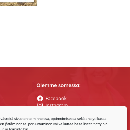
Olemme somessa:
Facebook
Instagram
tyssihteerin
ästeitä sivuston toiminnoissa, optimoimisessa sekä analytiikassa.
 jättäminen tai peruuttaminen voi vaikuttaa haitallisesti tiettyihin
in ja toimintoihin.