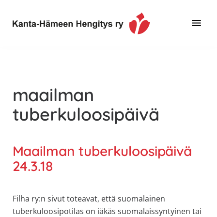
Hyppää
Hyppää
pääsisältöön
alatunnisteeseen
Toimintaa
Kanta-
ja
Hämeen
tietoa,
Hengitys
erityisesti
maailman
ry
jos
tuberkuloosipäivä
sinua
koskettaa
astma,
Maailman tuberkuloosipäivä
keuhkoahtaumatauti,uniapnea,
24.3.18
muut
keuhkosairaudet,
huono
Filha ry:n sivut toteavat, että suomalainen
sisäilma
tuberkuloosipotilas on iäkäs suomalaissyntyinen tai
tai