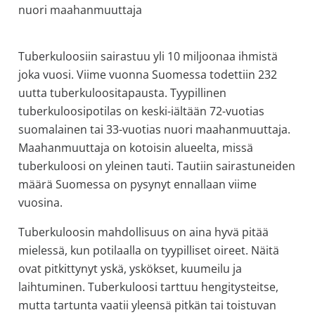
nuori maahanmuuttaja
allergiat.
K-
H
Tuberkuloosiin sairastuu yli 10 miljoonaa ihmistä
Hengitys
joka vuosi. Viime vuonna Suomessa todettiin 232
ry
uutta tuberkuloositapausta. Tyypillinen
tuberkuloosipotilas on keski-iältään 72-vuotias
suomalainen tai 33-vuotias nuori maahanmuuttaja.
Maahanmuuttaja on kotoisin alueelta, missä
tuberkuloosi on yleinen tauti. Tautiin sairastuneiden
määrä Suomessa on pysynyt ennallaan viime
vuosina.
Tuberkuloosin mahdollisuus on aina hyvä pitää
mielessä, kun potilaalla on tyypilliset oireet. Näitä
ovat pitkittynyt yskä, yskökset, kuumeilu ja
laihtuminen. Tuberkuloosi tarttuu hengitysteitse,
mutta tartunta vaatii yleensä pitkän tai toistuvan