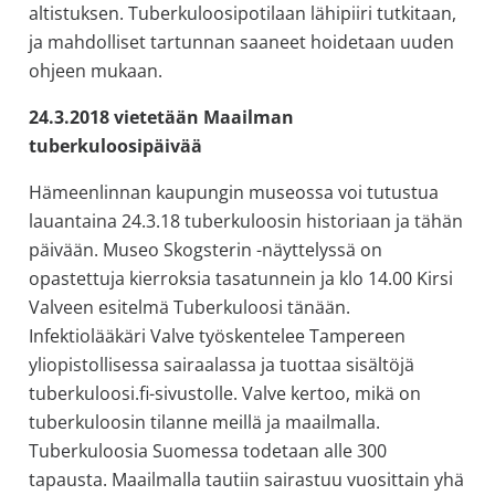
altistuksen. Tuberkuloosipotilaan lähipiiri tutkitaan,
ja mahdolliset tartunnan saaneet hoidetaan uuden
ohjeen mukaan.
24.3.2018 vietetään Maailman
tuberkuloosipäivää
Hämeenlinnan kaupungin museossa voi tutustua
lauantaina 24.3.18 tuberkuloosin historiaan ja tähän
päivään. Museo Skogsterin -näyttelyssä on
opastettuja kierroksia tasatunnein ja klo 14.00 Kirsi
Valveen esitelmä Tuberkuloosi tänään.
Infektiolääkäri Valve työskentelee Tampereen
yliopistollisessa sairaalassa ja tuottaa sisältöjä
tuberkuloosi.fi-sivustolle. Valve kertoo, mikä on
tuberkuloosin tilanne meillä ja maailmalla.
Tuberkuloosia Suomessa todetaan alle 300
tapausta. Maailmalla tautiin sairastuu vuosittain yhä