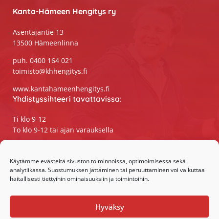
Kanta-Hämeen Hengitys ry
Asentajantie 13
13500 Hämeenlinna
puh. 0400 164 021
toimisto@khhengitys.fi
www.kantahameenhengitys.fi
Yhdistyssihteeri tavattavissa:
Ti klo 9-12
To klo 9-12 tai ajan varauksella
Puhelimitse ja sähköpostilla tavoitat
yhdistyssihteerin
Käytämme evästeitä sivuston toiminnoissa, optimoimisessa sekä
analytiikassa. Suostumuksen jättäminen tai peruuttaminen voi vaikuttaa
maanantaista perjantaihin klo 9-15
haitallisesti tiettyihin ominaisuuksiin ja toimintoihin.
Olemme somessa:
Hyväksy
Facebook