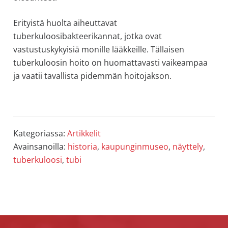
Erityistä huolta aiheuttavat
tuberkuloosibakteerikannat, jotka ovat
vastustuskykyisiä monille lääkkeille. Tällaisen
tuberkuloosin hoito on huomattavasti vaikeampaa
ja vaatii tavallista pidemmän hoitojakson.
Kategoriassa:
Artikkelit
Avainsanoilla:
historia
,
kaupunginmuseo
,
näyttely
,
tuberkuloosi
,
tubi
Footer