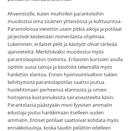
Ahvenistolle, kuten muihinkin parantoloihin
muodostui oma sisäinen yhteisönsä ja kulttuurinsa.
Parantoloissa vietettiin usein pitkiä aikoja ja potilaat
järjestivät keskenään monenlaista ohjelmaa.
Lukeminen, erilaiset pelit ja käsityöt olivat tärkeää
ajanvietettä. Merkittäväksi muodostui myös
parantolaopiston toiminta. Erilaisten kurssien avulla
opittiin uusia taitoja ja käsitöitä tekemällä myös
hankittiin elantoa. Ennen hyvinvointivaltion tukien
kehittymistä parantolapotilas saattoi joutua
huolehtimaan perheensä elannosta ja omien
hoitojensa kustannuksista sairasvuoteelta käsin.
Parantolasta päästyään moni fyysisen ammatin
edustaja joutui hankkimaan itselleen uuden
ammatin. Entiset potilaat saattoivat kohdata myös
ennakkoluuloja, koska taudin pelättiin edelleen