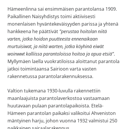
Hämeenlinna sai ensimmäisen parantolansa 1909.
Paikallinen Naisyhdistys toimi aktiivisesti
monenlaisen hyväntekeväisyyden parissa ja yhtenä
hankkeena he päättivät
”perustaa hoitolan niitä
varten, jotka hoidon puutteesta ennenaikaan
murtuisiwat, ja niitä warten, jotka köyhinä eiwät
woinwwt kalliissa parantoloissa hoitoa ja apua etsiä”
.
Myllymäen laella vuokratiloissa aloittanut parantola
jatkoi toimintaansa Sairioon varta vasten
rakennetussa parantolarakennuksessa.
Valtion tukemana 1930-luvulla rakennettiin
maanlaajuista parantolaverkostoa vastaamaan
huutavaan pulaan parantolapaikoista. Etelä-
Hämeen parantolan paikaksi valikoitui Ahveniston
mäntyinen harju, johon vuonna 1932 valmistui 250
paikkainen sairaalarakennus.