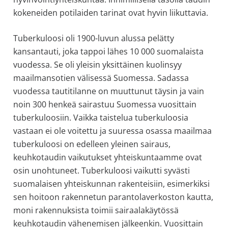
kokeneiden potilaiden tarinat ovat hyvin liikuttavia.
Tuberkuloosi oli 1900-luvun alussa pelätty
kansantauti, joka tappoi lähes 10 000 suomalaista
vuodessa. Se oli yleisin yksittäinen kuolinsyy
maailmansotien välisessä Suomessa. Sadassa
vuodessa tautitilanne on muuttunut täysin ja vain
noin 300 henkeä sairastuu Suomessa vuosittain
tuberkuloosiin. Vaikka taistelua tuberkuloosia
vastaan ei ole voitettu ja suuressa osassa maailmaa
tuberkuloosi on edelleen yleinen sairaus,
keuhkotaudin vaikutukset yhteiskuntaamme ovat
osin unohtuneet. Tuberkuloosi vaikutti syvästi
suomalaisen yhteiskunnan rakenteisiin, esimerkiksi
sen hoitoon rakennetun parantolaverkoston kautta,
moni rakennuksista toimii sairaalakäytössä
keuhkotaudin vähenemisen jälkeenkin. Vuosittain