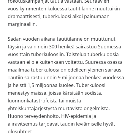
rokotuskampanjat tautia vastaan. Seuraavien
vuosikymmenten kuluessa tautitilanne muuttuikin
dramaattisesti, tuberkuloosi alkoi painumaan
marginaaliin.
Sadan vuoden aikana tautitilanne on muuttunut
täysin ja vain noin 300 henkeä sairastuu Suomessa
vuosittain tuberkuloosiin. Taistelua tuberkuloosia
vastaan ei ole kuitenkaan voitettu. Suuressa osassa
maailmaa tuberkuloosi on edelleen yleinen sairaus.
Tautiin sairastuu noin 9 miljoonaa henkeä vuodessa
ja heistä 1,5 miljoonaa kuolee. Tuberkuloosi
menestyy maissa, joissa kärsitään sodista,
luonnonkatastrofeista tai muista
yhteiskuntajärjestystä murtavista ongelmista.
Huono terveydenhoito, HIV-epidemia ja
aliravitsemus tarjoavat taudin leviämiselle hyvät
olosuhteet.