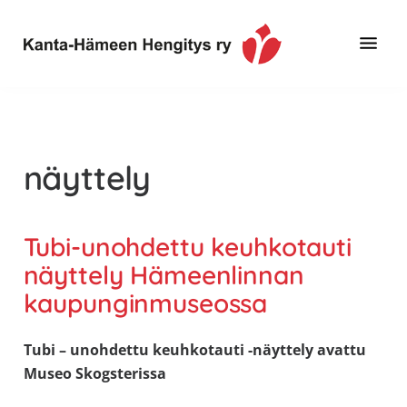
Hyppää
Hyppää
pääsisältöön
alatunnisteeseen
Toimintaa
Kanta-
ja
Hämeen
tietoa,
Hengitys
erityisesti
näyttely
ry
jos
sinua
koskettaa
Tubi-unohdettu keuhkotauti
astma,
näyttely Hämeenlinnan
keuhkoahtaumatauti,uniapnea,
kaupunginmuseossa
muut
keuhkosairaudet,
Tubi – unohdettu keuhkotauti -näyttely avattu
huono
Museo Skogsterissa
sisäilma
tai