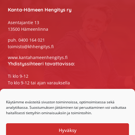
Kanta-Hämeen Hengitys ry
Asentajantie 13
13500 Hämeenlinna
puh. 0400 164 021
toimisto@khhengitys.fi
www.kantahameenhengitys.fi
Yhdistyssihteeri tavattavissa:
Ti klo 9-12
To klo 9-12 tai ajan varauksella
Puhelimitse ja sähköpostilla tavoitat
yhdistyssihteerin
Käytämme evästeitä sivuston toiminnoissa, optimoimisessa sekä
analytiikassa. Suostumuksen jättäminen tai peruuttaminen voi vaikuttaa
maanantaista perjantaihin klo 9-15
haitallisesti tiettyihin ominaisuuksiin ja toimintoihin.
Olemme somessa:
Hyväksy
Facebook