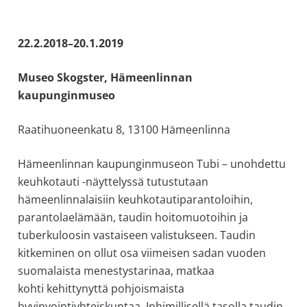
allergiat.
K-
22.2.2018–20.1.2019
H
Hengitys
Museo Skogster, Hämeenlinnan
ry
kaupunginmuseo
Raatihuoneenkatu 8, 13100 Hämeenlinna
Hämeenlinnan kaupunginmuseon Tubi – unohdettu
keuhkotauti -näyttelyssä tutustutaan
hämeenlinnalaisiin keuhkotautiparantoloihin,
parantolaelämään, taudin hoitomuotoihin ja
tuberkuloosin vastaiseen valistukseen. Taudin
kitkeminen on ollut osa viimeisen sadan vuoden
suomalaista menestystarinaa, matkaa
kohti kehittynyttä pohjoismaista
hyvinvointiyhteiskuntaa. Inhimillisellä tasolla taudin