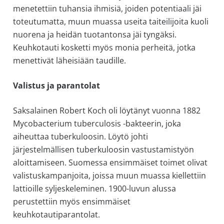
menetettiin tuhansia ihmisiä, joiden potentiaali jäi
toteutumatta, muun muassa useita taiteilijoita kuoli
nuorena ja heidän tuotantonsa jäi tyngäksi.
Keuhkotauti kosketti myös monia perheitä, jotka
menettivät läheisiään taudille.
Valistus ja parantolat
Saksalainen Robert Koch oli löytänyt vuonna 1882
Mycobacterium tuberculosis -bakteerin, joka
aiheuttaa tuberkuloosin. Löytö johti
järjestelmällisen tuberkuloosin vastustamistyön
aloittamiseen. Suomessa ensimmäiset toimet olivat
valistuskampanjoita, joissa muun muassa kiellettiin
lattioille syljeskeleminen. 1900-luvun alussa
perustettiin myös ensimmäiset
keuhkotautiparantolat.