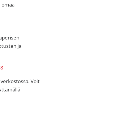
a omaa
paperisen
tusten ja
48
verkostossa. Voit
yttämällä