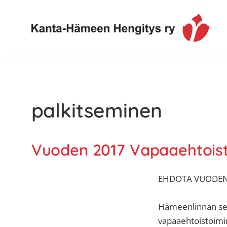
Hyppää
Hyppää
Hyppää
ensisijaiseen
pääsisältöön
alatunnisteeseen
valikkoon
Toimintaa
Kanta-
ja
Hämeen
tietoa,
Hengitys
erityisesti
palkitseminen
ry
jos
sinua
koskettaa
Vuoden 2017 Vapaaehtoist
astma,
keuhkoahtaumatauti,uniapnea,
EHDOTA VUODEN
muut
keuhkosairaudet,
Hämeenlinnan se
huono
vapaaehtoistoim