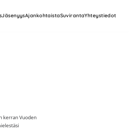
s
Jäsenyys
Ajankohtaista
Suviranta
Yhteystiedot
n kerran Vuoden
ielestäsi