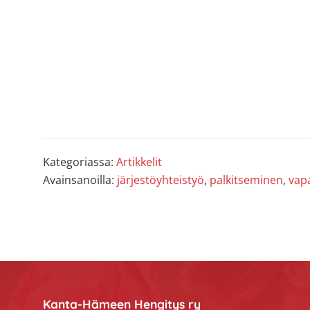
Kategoriassa:
Artikkelit
Avainsanoilla:
järjestöyhteistyö
,
palkitseminen
,
vap
Footer
Kanta-Hämeen Hengitys ry