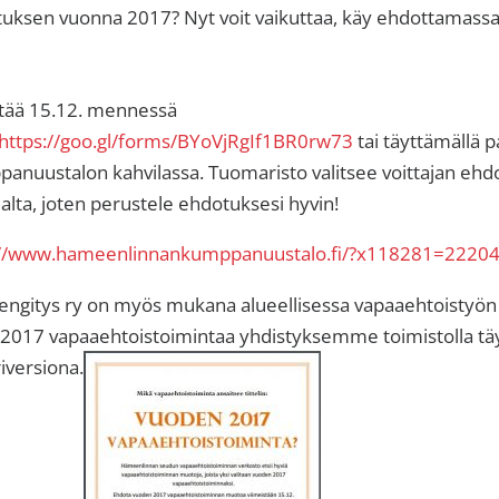
tuksen vuonna 2017? Nyt voit vaikuttaa, käy ehdottamass
ttää 15.12. mennessä
https://goo.gl/forms/BYoVjRgIf1BR0rw73
tai täyttämällä 
nuustalon kahvilassa. Tuomaristo valitsee voittajan ehdo
alta, joten perustele ehdotuksesi hyvin!
://www.hameenlinnankumppanuustalo.fi/?x118281=2220
gitys ry on myös mukana alueellisessa vapaaehtoistyön 
2017 vapaaehtoistoimintaa yhdistyksemme toimistolla tä
versiona.