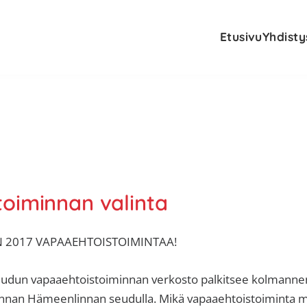
Etusivu
Yhdisty
oiminnan valinta
 2017 VAPAAEHTOISTOIMINTAA!
udun vapaaehtoistoiminnan verkosto palkitsee kolmanne
innan Hämeenlinnan s
eudulla. Mikä vapaaehtoistoiminta m