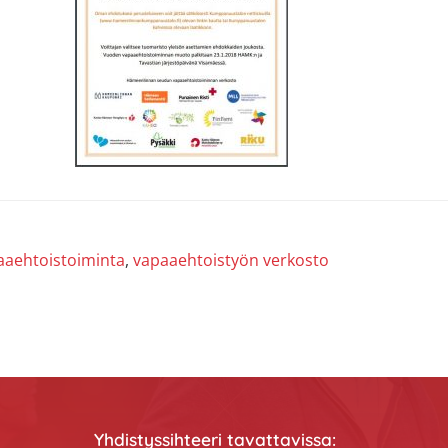
aaehtoistoiminta
,
vapaaehtoistyön verkosto
Yhdistyssihteeri tavattavissa: