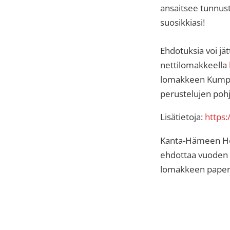
sisäilma
ansaitsee tunnus
tai
suosikkiasi!
allergiat.
K-
Ehdotuksia voi jä
H
nettilomakkeella
Hengitys
lomakkeen Kumppa
ry
perustelujen pohj
Lisätietoja:
https
Kanta-Hämeen Hen
ehdottaa vuoden 
lomakkeen paperi