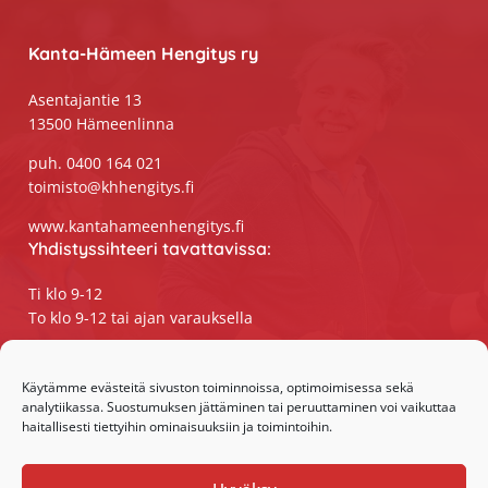
Footer
Kanta-Hämeen Hengitys ry
Asentajantie 13
13500 Hämeenlinna
puh. 0400 164 021
toimisto@khhengitys.fi
www.kantahameenhengitys.fi
Yhdistyssihteeri tavattavissa:
Ti klo 9-12
To klo 9-12 tai ajan varauksella
Puhelimitse ja sähköpostilla tavoitat
yhdistyssihteerin
Käytämme evästeitä sivuston toiminnoissa, optimoimisessa sekä
analytiikassa. Suostumuksen jättäminen tai peruuttaminen voi vaikuttaa
maanantaista perjantaihin klo 9-15
haitallisesti tiettyihin ominaisuuksiin ja toimintoihin.
Olemme somessa: