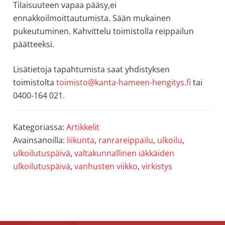
Tilaisuuteen vapaa pääsy,ei
allergiat.
ennakkoilmoittautumista. Sään mukainen
K-
pukeutuminen. Kahvittelu toimistolla reippailun
H
päätteeksi.
Hengitys
ry
Lisätietoja tapahtumista saat yhdistyksen
toimistolta
toimisto@kanta-hameen-hengitys.fi
tai
0400-164 021.
Kategoriassa:
Artikkelit
Avainsanoilla:
liikunta
,
ranrareippailu
,
ulkoilu
,
ulkoilutuspäivä
,
valtakunnallinen iäkkäiden
ulkoilutuspäivä
,
vanhusten viikko
,
virkistys