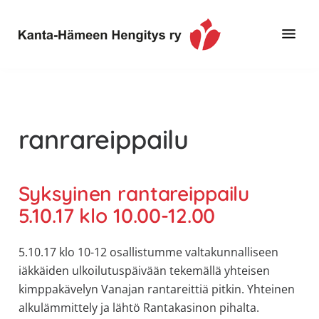
Hyppää
Hyppää
pääsisältöön
alatunnisteeseen
Toimintaa
Kanta-
ja
Hämeen
tietoa,
Hengitys
erityisesti
ranrareippailu
ry
jos
sinua
koskettaa
Syksyinen rantareippailu
astma,
5.10.17 klo 10.00-12.00
keuhkoahtaumatauti,uniapnea,
muut
5.10.17 klo 10-12 osallistumme valtakunnalliseen
keuhkosairaudet,
iäkkäiden ulkoilutuspäivään tekemällä yhteisen
huono
kimppakävelyn Vanajan rantareittiä pitkin. Yhteinen
sisäilma
alkulämmittely ja lähtö Rantakasinon pihalta.
tai