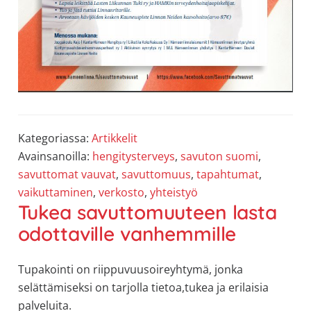
Kategoriassa:
Artikkelit
Avainsanoilla:
hengitysterveys
,
savuton suomi
,
savuttomat vauvat
,
savuttomuus
,
tapahtumat
,
vaikuttaminen
,
verkosto
,
yhteistyö
Tukea savuttomuuteen lasta
odottaville vanhemmille
Tupakointi on riippuvuusoireyhtymä, jonka
selättämiseksi on tarjolla tietoa,tukea ja erilaisia
palveluita.