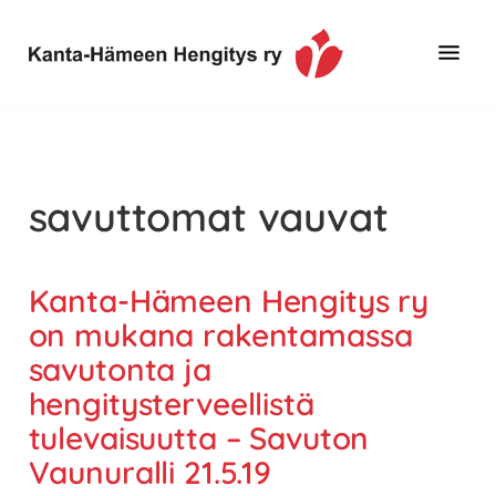
Hyppää
Hyppää
pääsisältöön
alatunnisteeseen
Toimintaa
Kanta-
ja
Hämeen
tietoa,
Hengitys
erityisesti
savuttomat vauvat
ry
jos
sinua
koskettaa
Kanta-Hämeen Hengitys ry
astma,
on mukana rakentamassa
keuhkoahtaumatauti,uniapnea,
savutonta ja
muut
hengitysterveellistä
keuhkosairaudet,
tulevaisuutta – Savuton
huono
sisäilma
Vaunuralli 21.5.19
tai