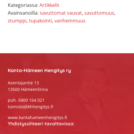
Kategoriassa:
Artikkelit
Avainsanoilla:
savuttomat vauvat
,
savuttomuus
,
stumppi
,
tupakointi
,
vanhemmuus
Footer
Kanta-Hämeen Hengitys ry
Asentajantie 13
13500 Hämeenlinna
puh. 0400 164 021
toimisto@khhengitys.fi
www.kantahameenhengitys.fi
Yhdistyssihteeri tavattavissa: