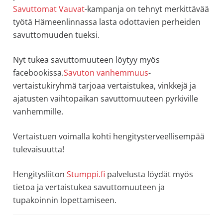
Savuttomat Vauvat
-kampanja on tehnyt merkittävää
työtä Hämeenlinnassa lasta odottavien perheiden
savuttomuuden tueksi.
Nyt tukea savuttomuuteen löytyy myös
facebookissa.
Savuton vanhemmuus
-
vertaistukiryhmä tarjoaa vertaistukea, vinkkejä ja
ajatusten vaihtopaikan savuttomuuteen pyrkiville
vanhemmille.
Vertaistuen voimalla kohti hengitysterveellisempää
tulevaisuutta!
Hengitysliiton
Stumppi.fi
palvelusta löydät myös
tietoa ja vertaistukea savuttomuuteen ja
tupakoinnin lopettamiseen.