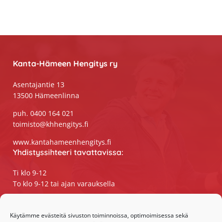
Footer
Kanta-Hämeen Hengitys ry
Asentajantie 13
13500 Hämeenlinna
puh. 0400 164 021
toimisto@khhengitys.fi
www.kantahameenhengitys.fi
Yhdistyssihteeri tavattavissa:
Ti klo 9-12
To klo 9-12 tai ajan varauksella
Puhelimitse ja sähköpostilla tavoitat
yhdistyssihteerin
Käytämme evästeitä sivuston toiminnoissa, optimoimisessa sekä