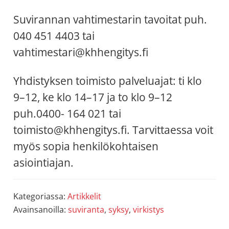
Suvirannan vahtimestarin tavoitat
puh.
040 451 4403
tai
vahtimestari@khhengitys.fi
Yhdistyksen toimisto palveluajat: ti klo
9–12, ke klo 14–17 ja to klo 9–12
puh.0400- 164 021 tai
toimisto@khhengitys.fi. Tarvittaessa voit
myös sopia henkilökohtaisen
asiointiajan.
Kategoriassa:
Artikkelit
Avainsanoilla:
suviranta
,
syksy
,
virkistys