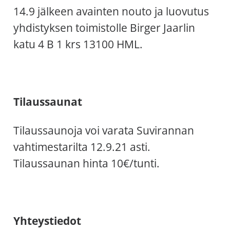
14.9 jälkeen avainten nouto ja luovutus
allergiat.
K-
yhdistyksen toimistolle Birger Jaarlin
H
katu 4 B 1 krs 13100 HML.
Hengitys
ry
Tilaussaunat
Tilaussaunoja voi varata Suvirannan
vahtimestarilta 12.9.21 asti.
Tilaussaunan hinta 10€/tunti.
Yhteystiedot