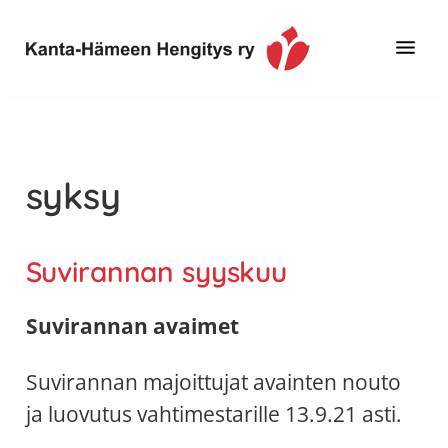
Hyppää
Hyppää
pääsisältöön
alatunnisteeseen
Toimintaa
Kanta-
ja
Hämeen
tietoa,
Hengitys
erityisesti
syksy
ry
jos
sinua
koskettaa
Suvirannan syyskuu
astma,
keuhkoahtaumatauti,uniapnea,
Suvirannan avaimet
muut
keuhkosairaudet,
Suvirannan majoittujat avainten nouto
huono
ja luovutus vahtimestarille 13.9.21 asti.
sisäilma
tai