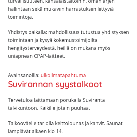
turvallisuuteen, kansalaistaitoihin, oman arjen
allergiat.
hallintaan sekä mukaviin harrastuksiin liittyviä
K-
toimintoja.
H
Hengitys
Yhdistys paikalla: mahdollisuus tutustua yhdistyksen
ry
toimintaan ja kysyä kokemustoimijoilta
hengitysterveydestä, heillä on mukana myös
uniapnean CPAP-laitteet.
Avainsanoilla:
ulkoilmatapahtuma
Suvirannan syystalkoot
Tervetuloa laittamaan porukalla Suviranta
talvikuntoon. Kaikille jotain puuhaa.
Talkooväelle tarjolla keittolounas ja kahvit. Saunat
lämpiävät alkaen klo 14.