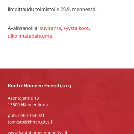
Ilmoittaudu toimistolle 25.9. mennessä.
Avainsanoilla:
suviranta
,
syystalkoot
,
ulkoilmatapahtuma
Footer
Kanta-Hämeen Hengitys ry
Asentajantie 13
13500 Hämeenlinna
puh. 0400 164 021
toimisto@khhengitys.fi
www.kantahameenhengitys.fi