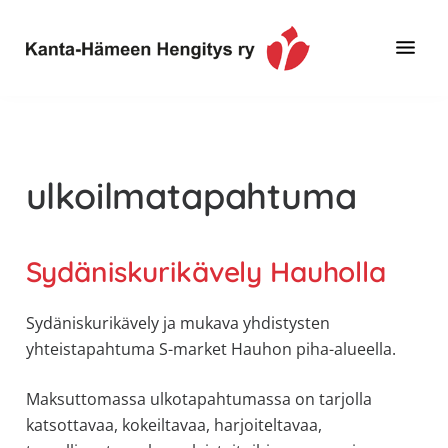
Hyppää
Hyppää
pääsisältöön
alatunnisteeseen
Toimintaa
Kanta-
ja
Hämeen
tietoa,
Hengitys
erityisesti
ulkoilmatapahtuma
ry
jos
sinua
koskettaa
Sydäniskurikävely Hauholla
astma,
keuhkoahtaumatauti,uniapnea,
Sydäniskurikävely ja mukava yhdistysten
muut
yhteistapahtuma S-market Hauhon piha-alueella.
keuhkosairaudet,
huono
Maksuttomassa ulkotapahtumassa on tarjolla
sisäilma
katsottavaa, kokeiltavaa, harjoiteltavaa,
tai