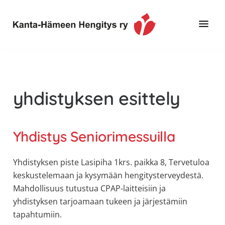
Hyppää
Hyppää
pääsisältöön
alatunnisteeseen
Toimintaa
Kanta-
ja
Hämeen
tietoa,
Hengitys
erityisesti
yhdistyksen esittely
ry
jos
sinua
koskettaa
Yhdistys Seniorimessuilla
astma,
keuhkoahtaumatauti,uniapnea,
Yhdistyksen piste Lasipiha 1krs. paikka 8, Tervetuloa
muut
keskustelemaan ja kysymään hengitysterveydestä.
keuhkosairaudet,
Mahdollisuus tutustua CPAP-laitteisiin ja
huono
yhdistyksen tarjoamaan tukeen ja järjestämiin
sisäilma
tapahtumiin.
tai