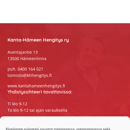
Footer
Kanta-Hämeen Hengitys ry
Asentajantie 13
13500 Hämeenlinna
puh. 0400 164 021
toimisto@khhengitys.fi
www.kantahameenhengitys.fi
Yhdistyssihteeri tavattavissa:
Ti klo 9-12
To klo 9-12 tai ajan varauksella
Puhelimitse ja sähköpostilla tavoitat
yhdistyssihteerin
Käytämme evästeitä sivuston toiminnoissa, optimoimisessa sekä