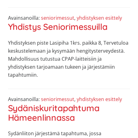
allergiat.
K-
Avainsanoilla:
seniorimessut
,
yhdistyksen esittely
H
Yhdistys Seniorimessuilla
Hengitys
ry
Yhdistyksen piste Lasipiha 1krs. paikka 8, Tervetuloa
keskustelemaan ja kysymään hengitysterveydestä.
Mahdollisuus tutustua CPAP-laitteisiin ja
yhdistyksen tarjoamaan tukeen ja järjestämiin
tapahtumiin.
Avainsanoilla:
seniorimessut
,
yhdistyksen esittely
Sydäniskuritapahtuma
Hämeenlinnassa
Sydänliiton järjestämä tapahtuma, jossa