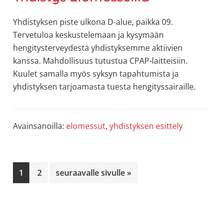
Yhdistyksen piste ulkona D-alue, paikka 09.
Tervetuloa keskustelemaan ja kysymään
hengitysterveydestä yhdistyksemme aktiivien
kanssa. Mahdollisuus tutustua CPAP-laitteisiin.
Kuulet samalla myös syksyn tapahtumista ja
yhdistyksen tarjoamasta tuesta hengityssairaille.
Avainsanoilla:
elomessut
,
yhdistyksen esittely
Sivu
Sivu
Siirry
1
2
seuraavalle sivulle »