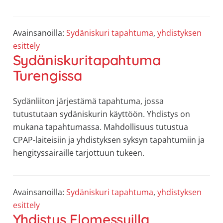
Avainsanoilla:
Sydäniskuri tapahtuma
,
yhdistyksen
esittely
Sydäniskuritapahtuma
Turengissa
Sydänliiton järjestämä tapahtuma, jossa
tutustutaan sydäniskurin käyttöön. Yhdistys on
mukana tapahtumassa. Mahdollisuus tutustua
CPAP-laiteisiin ja yhdistyksen syksyn tapahtumiin ja
hengityssairaille tarjottuun tukeen.
Avainsanoilla:
Sydäniskuri tapahtuma
,
yhdistyksen
esittely
Yhdistys Elomessuilla