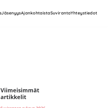
s
Jäsenyys
Ajankohtaista
Suviranta
Yhteystiedot
nsisijainen
Viimeisimmät
artikkelit
ivupalkki
Suvirannan syksyn 2026