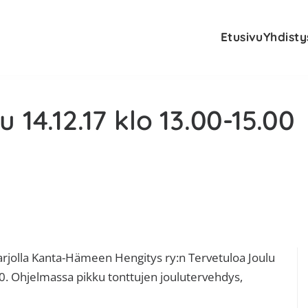
Etusivu
Yhdisty
 14.12.17 klo 13.00-15.00
E
tarjolla Kanta-Hämeen Hengitys ry:n Tervetuloa Joulu
00. Ohjelmassa pikku tonttujen joulutervehdys,
s