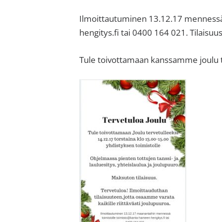
sisäilma
tai
Ilmoittautuminen 13.12.17 mennessä
allergiat.
hengitys.fi tai 0400 164 021. Tilaisu
K-
H
Tule toivottamaan kanssamme joulu t
Hengitys
ry