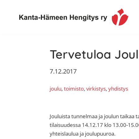
Hyppää
Hyppää
Hyppää
Hyppää
ensisijaiseen
pääsisältöön
ensisijaiseen
alatunnisteeseen
valikkoon
sivupalkkiin
Toimintaa
Kanta-
ja
Tervetuloa Joulu
Hämeen
tietoa,
Hengitys
erityisesti
7.12.2017
ry
jos
sinua
joulu
, 
toimisto
, 
virkistys
, 
yhdistys
koskettaa
astma,
keuhkoahtaumatauti,uniapnea,
muut
Jouluista tunnelmaa ja joulun taikaa 
keuhkosairaudet,
tilaisuudessa 14.12.17 klo 13.00-15.
huono
yhteislaulua ja joulupuuroa.