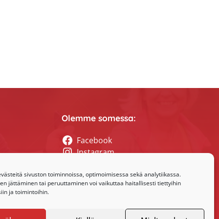
Olemme somessa:
Facebook
Instagram
tyssihteerin
ästeitä sivuston toiminnoissa, optimoimisessa sekä analytiikassa.
 jättäminen tai peruuttaminen voi vaikuttaa haitallisesti tiettyihin
in ja toimintoihin.