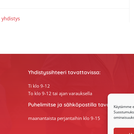
,
yhdistys
Yhdistyssihteeri tavattavissa:
Ti klo 9-12
To klo 9-12 tai ajan varauksella
Puhelimitse ja sähköpostilla tavoitat yhdis
Käytämme ev
Suostumuksen
ominaisuuksi
maanantaista perjantaihin klo 9-15