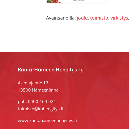
Avainsanoilla:
joulu
,
toimisto
,
virkistys
Footer
Kanta-Hämeen Hengitys ry
Asentajantie 13
13500 Hämeenlinna
puh. 0400 164 021
toimisto@khhengitys.fi
www.kantahameenhengitys.fi