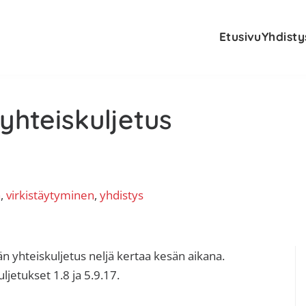
Etusivu
Yhdisty
 yhteiskuljetus
a
, 
virkistäytyminen
, 
yhdistys
E
än yhteiskuljetus neljä kertaa kesän aikana.
jetukset 1.8 ja 5.9.17.
s