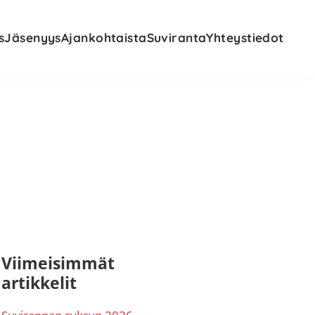
s
Jäsenyys
Ajankohtaista
Suviranta
Yhteystiedot
nsisijainen
Viimeisimmät
artikkelit
ivupalkki
Suvirannan syksyn 2026