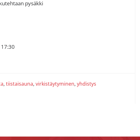
ukutehtaan pysäkki
o 17:30
ta
,
tiistaisauna
,
virkistäytyminen
,
yhdistys