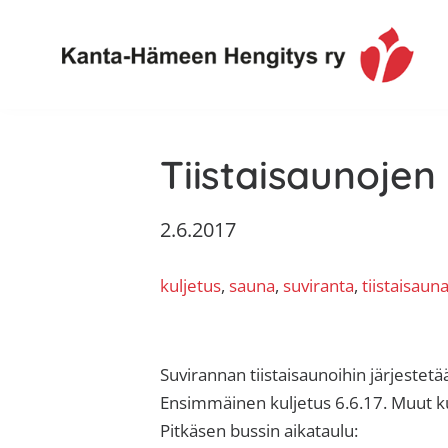
Hyppää
Hyppää
Hyppää
Hyppää
ensisijaiseen
pääsisältöön
ensisijaiseen
alatunnisteeseen
valikkoon
sivupalkkiin
Toimintaa
Kanta-
ja
Tiistaisaunojen
Hämeen
tietoa,
Hengitys
erityisesti
2.6.2017
ry
jos
sinua
kuljetus
, 
sauna
, 
suviranta
, 
tiistaisaun
koskettaa
astma,
keuhkoahtaumatauti,uniapnea,
muut
Suvirannan tiistaisaunoihin järjestetä
keuhkosairaudet,
Ensimmäinen kuljetus 6.6.17. Muut kul
huono
Pitkäsen bussin aikataulu: