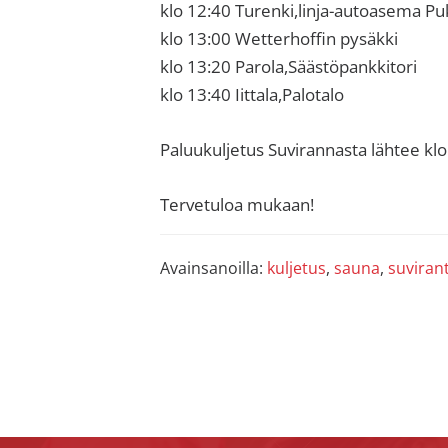
sisäilma
klo 12:40 Turenki,linja-autoasema P
tai
klo 13:00 Wetterhoffin pysäkki
allergiat.
klo 13:20 Parola,Säästöpankkitori
K-
klo 13:40 Iittala,Palotalo
H
Hengitys
Paluukuljetus Suvirannasta lähtee kl
ry
Tervetuloa mukaan!
Avainsanoilla:
kuljetus
,
sauna
,
suviran