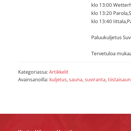
sisäilma
klo 13:00 Wetterh
tai
klo 13:20 Parola,
allergiat.
klo 13:40 Iittala,P
K-
H
Paluukuljetus Suv
Hengitys
ry
Tervetuloa muka
Kategoriassa:
Artikkelit
Avainsanoilla:
kuljetus
,
sauna
,
suviranta
,
tiistaisau
Footer