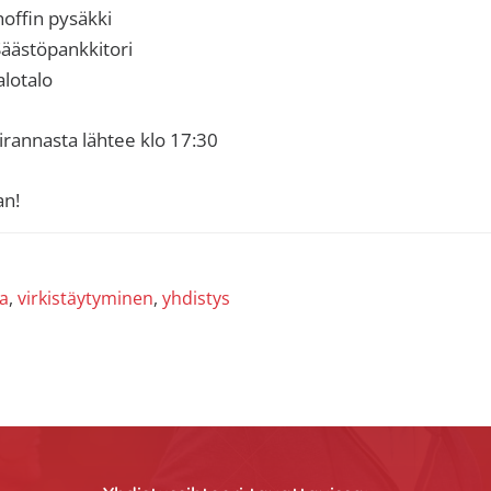
offin pysäkki
Säästöpankkitori
alotalo
irannasta lähtee klo 17:30
an!
na
,
virkistäytyminen
,
yhdistys