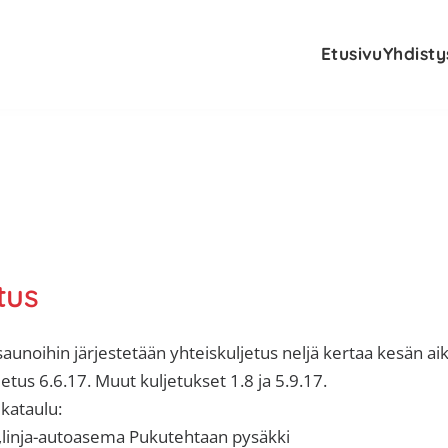
Etusivu
Yhdisty
tus
saunoihin järjestetään yhteiskuljetus neljä kertaa kesän ai
tus 6.6.17. Muut kuljetukset 1.8 ja 5.9.17.
ikataulu:
i,linja-autoasema Pukutehtaan pysäkki