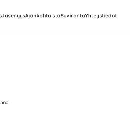
s
Jäsenyys
Ajankohtaista
Suviranta
Yhteystiedot
kana.