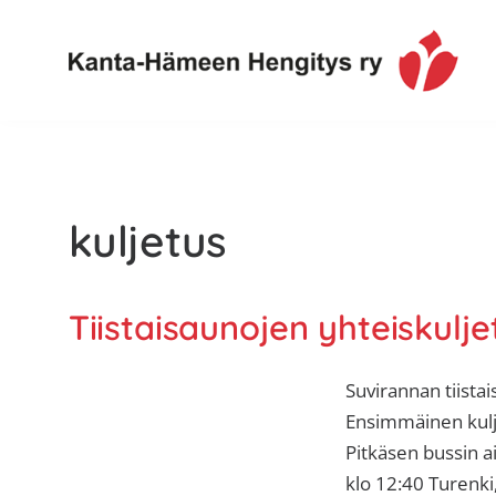
Hyppää
Hyppää
Hyppää
ensisijaiseen
pääsisältöön
alatunnisteeseen
valikkoon
Toimintaa
Kanta-
ja
Hämeen
tietoa,
Hengitys
erityisesti
kuljetus
ry
jos
sinua
koskettaa
Tiistaisaunojen yhteiskulje
astma,
keuhkoahtaumatauti,uniapnea,
Suvirannan tiistai
muut
Ensimmäinen kulje
keuhkosairaudet,
Pitkäsen bussin a
huono
klo 12:40 Turenk