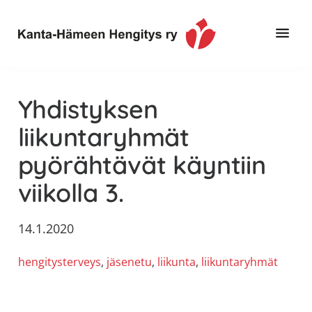
Hyppää
Hyppää
Hyppää
pääsisältöön
ensisijaiseen
alatunnisteeseen
sivupalkkiin
Toimintaa
Kanta-
ja
Hämeen
Yhdistyksen
tietoa,
Hengitys
erityisesti
liikuntaryhmät
ry
jos
pyörähtävät käyntiin
sinua
koskettaa
viikolla 3.
astma,
keuhkoahtaumatauti,uniapnea,
14.1.2020
muut
keuhkosairaudet,
hengitysterveys
, 
jäsenetu
, 
liikunta
, 
liikuntaryhmät
huono
sisäilma
tai