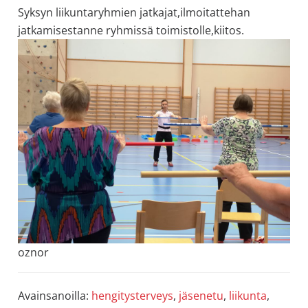
Syksyn liikuntaryhmien jatkajat,ilmoitattehan
jatkamisestanne ryhmissä toimistolle,kiitos.
oznor
Avainsanoilla:
hengitysterveys
,
jäsenetu
,
liikunta
,