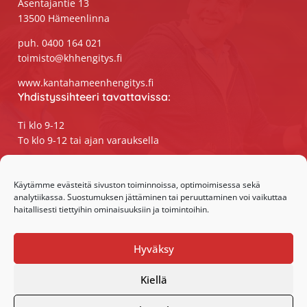
Asentajantie 13
13500 Hämeenlinna
puh. 0400 164 021
toimisto@khhengitys.fi
www.kantahameenhengitys.fi
Yhdistyssihteeri tavattavissa:
Ti klo 9-12
To klo 9-12 tai ajan varauksella
Puhelimitse ja sähköpostilla tavoitat
yhdistyssihteerin
Käytämme evästeitä sivuston toiminnoissa, optimoimisessa sekä
analytiikassa. Suostumuksen jättäminen tai peruuttaminen voi vaikuttaa
maanantaista perjantaihin klo 9-15
haitallisesti tiettyihin ominaisuuksiin ja toimintoihin.
Olemme somessa:
Hyväksy
Facebook
Instagram
Kiellä