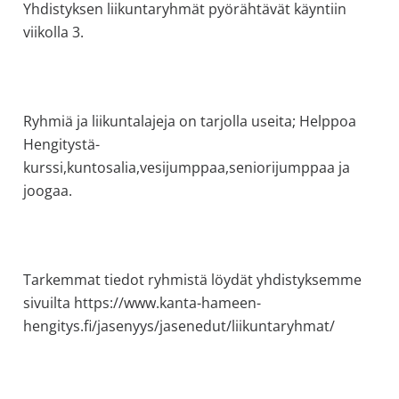
Yhdistyksen liikuntaryhmät pyörähtävät käyntiin
allergiat.
viikolla 3.
K-
H
Hengitys
ry
Ryhmiä ja liikuntalajeja on tarjolla useita; Helppoa
Hengitystä-
kurssi,kuntosalia,vesijumppaa,seniorijumppaa ja
joogaa.
Tarkemmat tiedot ryhmistä löydät yhdistyksemme
sivuilta https://www.kanta-hameen-
hengitys.fi/jasenyys/jasenedut/liikuntaryhmat/