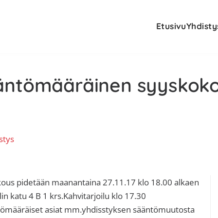
Etusivu
Yhdisty
ääntömääräinen syyskok
stys
E
ous pidetään maanantaina 27.11.17 klo 18.00 alkaen
in katu 4 B 1 krs.Kahvitarjoilu klo 17.30
s
ntömääräiset asiat mm.yhdisstyksen sääntömuutosta