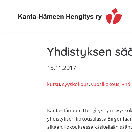
Hyppää
Hyppää
Hyppää
Hyppää
ensisijaiseen
pääsisältöön
ensisijaiseen
alatunnisteeseen
valikkoon
sivupalkkiin
Toimintaa
Kanta-
ja
Yhdistyksen s
Hämeen
tietoa,
Hengitys
erityisesti
13.11.2017
ry
jos
sinua
kutsu
, 
syyskokous
, 
vuosikokous
, 
yhdi
koskettaa
astma,
keuhkoahtaumatauti,uniapnea,
muut
Kanta-Hämeen Hengitys ry:n syyskok
keuhkosairaudet,
yhdistyksen kokoustilassa,Birger Jaarl
huono
alkaen.Kokouksessa käsitellään sää