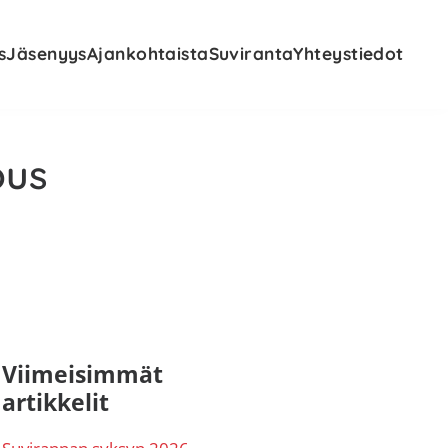
s
Jäsenyys
Ajankohtaista
Suviranta
Yhteystiedot
ous
nsisijainen
Viimeisimmät
artikkelit
ivupalkki
Suvirannan syksyn 2026