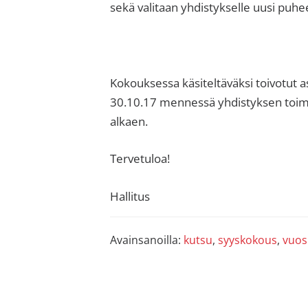
sisäilma
sekä valitaan yhdistykselle uusi puhee
tai
allergiat.
K-
H
Kokouksessa käsiteltäväksi toivotut a
Hengitys
30.10.17 mennessä yhdistyksen toimi
ry
alkaen.
Tervetuloa!
Hallitus
Avainsanoilla:
kutsu
,
syyskokous
,
vuos