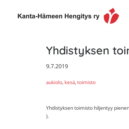
Hyppää
Hyppää
Hyppää
Hyppää
ensisijaiseen
pääsisältöön
ensisijaiseen
alatunnisteeseen
valikkoon
sivupalkkiin
Toimintaa
Kanta-
ja
Yhdistyksen toi
Hämeen
tietoa,
Hengitys
erityisesti
9.7.2019
ry
jos
sinua
aukiolo
, 
kesä
, 
toimisto
koskettaa
astma,
keuhkoahtaumatauti,uniapnea,
muut
Yhdistyksen toimisto hiljentyy pienen 
keuhkosairaudet,
).
huono