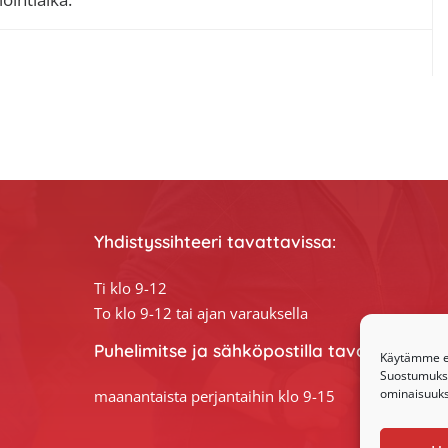
Yhdistyssihteeri tavattavissa:
Ti klo 9-12
To klo 9-12 tai ajan varauksella
Puhelimitse ja sähköpostilla tavoitat yhdis
Käytämme ev
Suostumuksen
ominaisuuksi
maanantaista perjantaihin klo 9-15