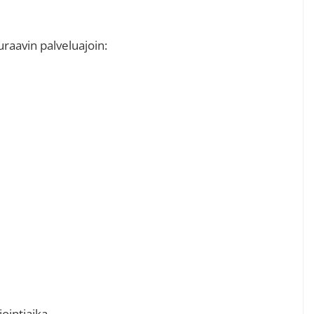
uraavin palveluajoin:
ointiaika.