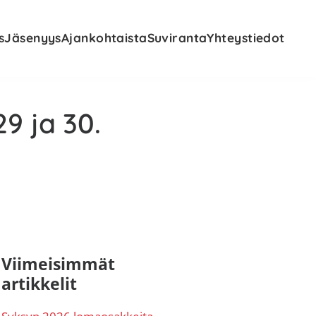
s
Jäsenyys
Ajankohtaista
Suviranta
Yhteystiedot
9 ja 30.
nsisijainen
Viimeisimmät
artikkelit
ivupalkki
Syksyn 2026 lomaosakkeita