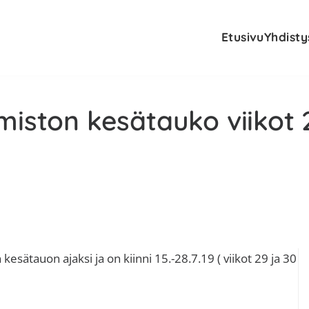
Etusivu
Yhdisty
miston kesätauko viikot 2
E
kesätauon ajaksi ja on kiinni 15.-28.7.19 ( viikot 29 ja 30
s