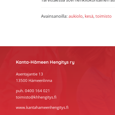
Avainsanoilla:
aukiolo
,
kesä
,
toimisto
Footer
Kanta-Hämeen Hengitys ry
Asentajantie 13
13500 Hämeenlinna
puh. 0400 164 021
toimisto@khhengitys.fi
www.kantahameenhengitys.fi