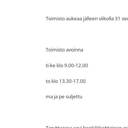
sisäilma
tai
allergiat.
Toimisto aukeaa jälleen viikolla 31 se
K-
H
Hengitys
Toimisto avoinna
ry
ti-ke klo 9.00-12.00
to klo 13.30-17.00
ma ja pe suljettu
Tarvittaessa sovi henkilökohtainen asi