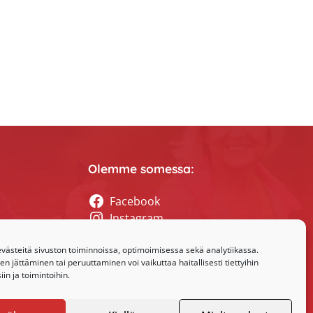
Olemme somessa:
Facebook
Instagram
tyssihteerin
ästeitä sivuston toiminnoissa, optimoimisessa sekä analytiikassa.
 jättäminen tai peruuttaminen voi vaikuttaa haitallisesti tiettyihin
in ja toimintoihin.