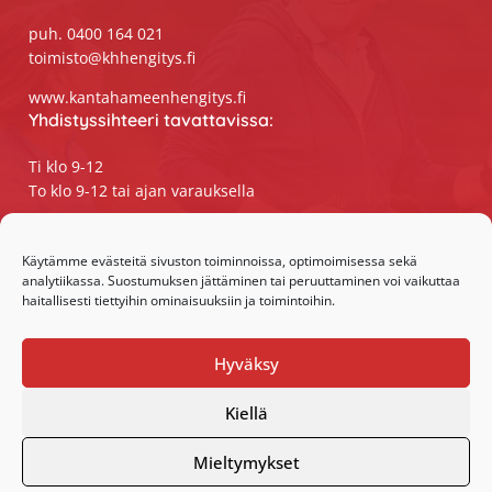
puh. 0400 164 021
toimisto@khhengitys.fi
www.kantahameenhengitys.fi
Yhdistyssihteeri tavattavissa:
Ti klo 9-12
To klo 9-12 tai ajan varauksella
Puhelimitse ja sähköpostilla tavoitat
yhdistyssihteerin
Käytämme evästeitä sivuston toiminnoissa, optimoimisessa sekä
analytiikassa. Suostumuksen jättäminen tai peruuttaminen voi vaikuttaa
maanantaista perjantaihin klo 9-15
haitallisesti tiettyihin ominaisuuksiin ja toimintoihin.
Olemme somessa:
Hyväksy
Facebook
Instagram
Kiellä
Mieltymykset