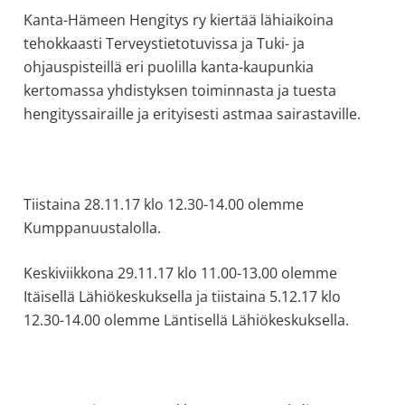
allergiat.
Kanta-Hämeen Hengitys ry kiertää lähiaikoina
K-
tehokkaasti Terveystietotuvissa ja Tuki- ja
H
ohjauspisteillä eri puolilla kanta-kaupunkia
Hengitys
kertomassa yhdistyksen toiminnasta ja tuesta
ry
hengityssairaille ja erityisesti astmaa sairastaville.
Tiistaina 28.11.17 klo 12.30-14.00 olemme
Kumppanuustalolla.
Keskiviikkona 29.11.17 klo 11.00-13.00 olemme
Itäisellä Lähiökeskuksella ja tiistaina 5.12.17 klo
12.30-14.00 olemme Läntisellä Lähiökeskuksella.