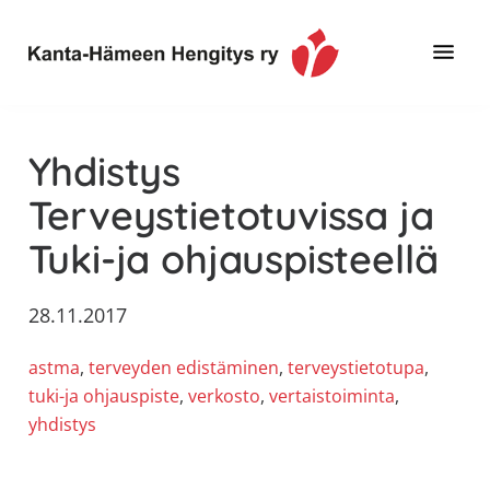
Hyppää
Hyppää
Hyppää
pääsisältöön
ensisijaiseen
alatunnisteeseen
sivupalkkiin
Toimintaa
Kanta-
ja
Hämeen
Yhdistys
tietoa,
Hengitys
erityisesti
Terveystietotuvissa ja
ry
jos
Tuki-ja ohjauspisteellä
sinua
koskettaa
astma,
28.11.2017
keuhkoahtaumatauti,uniapnea,
astma
, 
terveyden edistäminen
, 
terveystietotupa
, 
muut
tuki-ja ohjauspiste
, 
verkosto
, 
vertaistoiminta
, 
keuhkosairaudet,
yhdistys
huono
sisäilma
tai