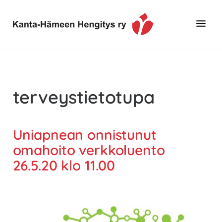
Hyppää
Hyppää
pääsisältöön
alatunnisteeseen
Toimintaa
Kanta-
ja
Hämeen
tietoa,
Hengitys
erityisesti
terveystietotupa
ry
jos
sinua
koskettaa
Uniapnean onnistunut
astma,
omahoito verkkoluento
keuhkoahtaumatauti,uniapnea,
26.5.20 klo 11.00
muut
keuhkosairaudet,
huono
sisäilma
tai