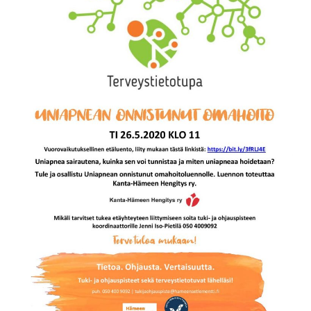
allergiat.
K-
H
Hengitys
ry