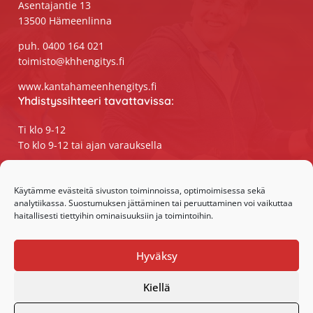
Asentajantie 13
13500 Hämeenlinna
puh. 0400 164 021
toimisto@khhengitys.fi
www.kantahameenhengitys.fi
Yhdistyssihteeri tavattavissa:
Ti klo 9-12
To klo 9-12 tai ajan varauksella
Puhelimitse ja sähköpostilla tavoitat
yhdistyssihteerin
Käytämme evästeitä sivuston toiminnoissa, optimoimisessa sekä
analytiikassa. Suostumuksen jättäminen tai peruuttaminen voi vaikuttaa
maanantaista perjantaihin klo 9-15
haitallisesti tiettyihin ominaisuuksiin ja toimintoihin.
Olemme somessa:
Hyväksy
Facebook
Instagram
Kiellä