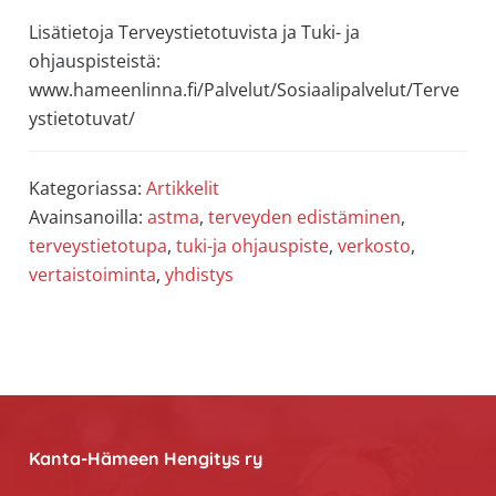
Lisätietoja Terveystietotuvista ja Tuki- ja
ohjauspisteistä:
www.hameenlinna.fi/Palvelut/Sosiaalipalvelut/Terve
ystietotuvat/
Kategoriassa:
Artikkelit
Avainsanoilla:
astma
,
terveyden edistäminen
,
terveystietotupa
,
tuki-ja ohjauspiste
,
verkosto
,
vertaistoiminta
,
yhdistys
Footer
Kanta-Hämeen Hengitys ry