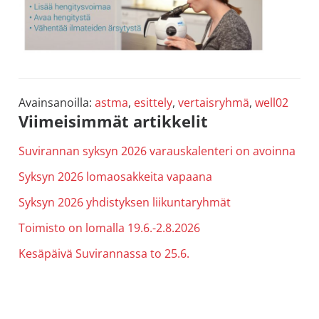
Avainsanoilla:
astma
,
esittely
,
vertaisryhmä
,
well02
Ensisijainen
Viimeisimmät artikkelit
sivupalkki
Suvirannan syksyn 2026 varauskalenteri on avoinna
Syksyn 2026 lomaosakkeita vapaana
Syksyn 2026 yhdistyksen liikuntaryhmät
Toimisto on lomalla 19.6.-2.8.2026
Kesäpäivä Suvirannassa to 25.6.