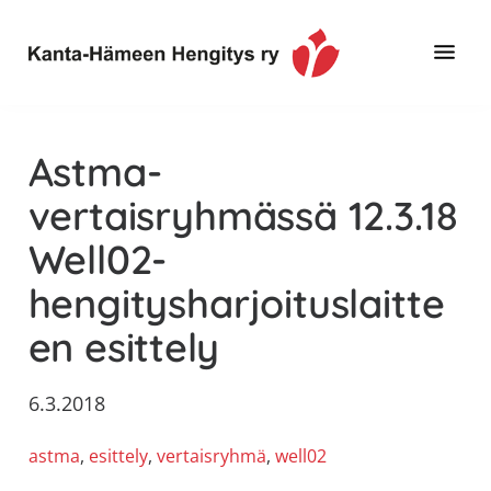
Hyppää
Hyppää
Hyppää
pääsisältöön
ensisijaiseen
alatunnisteeseen
sivupalkkiin
Toimintaa
Kanta-
ja
Hämeen
Astma-
tietoa,
Hengitys
erityisesti
vertaisryhmässä 12.3.18
ry
jos
Well02-
sinua
koskettaa
hengitysharjoituslaitte
astma,
en esittely
keuhkoahtaumatauti,uniapnea,
muut
keuhkosairaudet,
6.3.2018
huono
astma
, 
esittely
, 
vertaisryhmä
, 
well02
sisäilma
tai