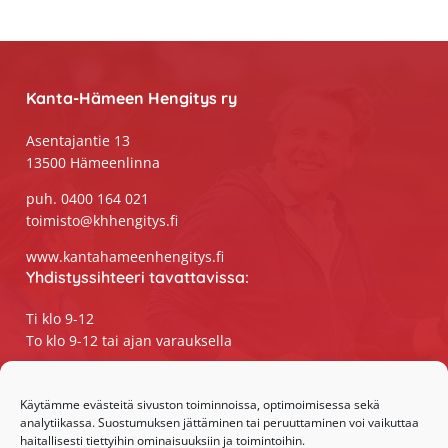
Footer
Kanta-Hämeen Hengitys ry
Asentajantie 13
13500 Hämeenlinna
puh. 0400 164 021
toimisto@khhengitys.fi
www.kantahameenhengitys.fi
Yhdistyssihteeri tavattavissa:
Ti klo 9-12
To klo 9-12 tai ajan varauksella
Puhelimitse ja sähköpostilla tavoitat
yhdistyssihteerin
Käytämme evästeitä sivuston toiminnoissa, optimoimisessa sekä
analytiikassa. Suostumuksen jättäminen tai peruuttaminen voi vaikuttaa
maanantaista perjantaihin klo 9-15
haitallisesti tiettyihin ominaisuuksiin ja toimintoihin.