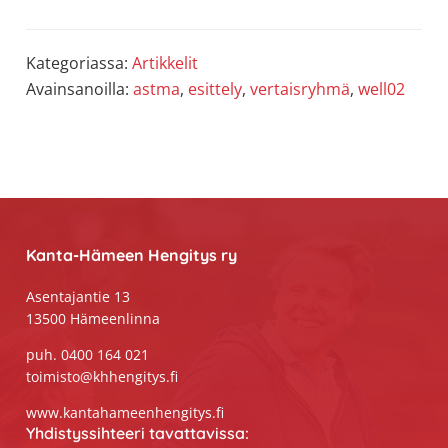
Kategoriassa:
Artikkelit
Avainsanoilla:
astma
,
esittely
,
vertaisryhmä
,
well02
Footer
Kanta-Hämeen Hengitys ry
Asentajantie 13
13500 Hämeenlinna
puh. 0400 164 021
toimisto@khhengitys.fi
www.kantahameenhengitys.fi
Yhdistyssihteeri tavattavissa: