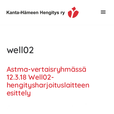
Hyppää
Hyppää
pääsisältöön
alatunnisteeseen
Toimintaa
Kanta-
ja
Hämeen
tietoa,
Hengitys
erityisesti
well02
ry
jos
sinua
koskettaa
Astma-vertaisryhmässä
astma,
12.3.18 Well02-
keuhkoahtaumatauti,uniapnea,
hengitysharjoituslaitteen
muut
esittely
keuhkosairaudet,
huono
sisäilma
tai