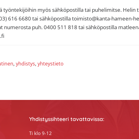
ä työntekijöihin myös sähköpostilla tai puhelimitse. Helin t
03) 616 6680 tai sähköpostilla toimisto@kanta-hameen-hen
at numerosta puh. 0400 511 818 tai sähköpostilla matleen
fi
utinen
,
yhdistys
,
yhteystieto
Yhdistyssihteeri tavattavissa:
Ti klo 9-12