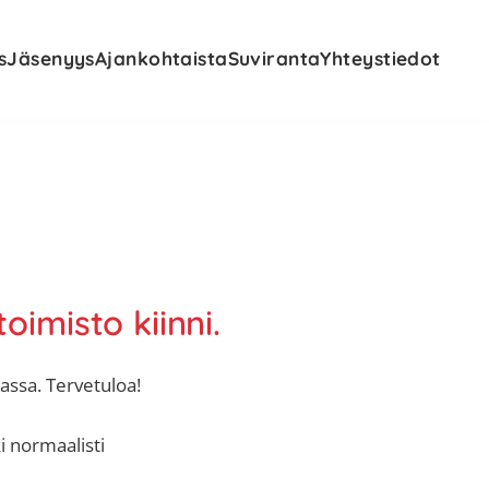
s
Jäsenyys
Ajankohtaista
Suviranta
Yhteystiedot
oimisto kiinni.
nassa. Tervetuloa!
i normaalisti