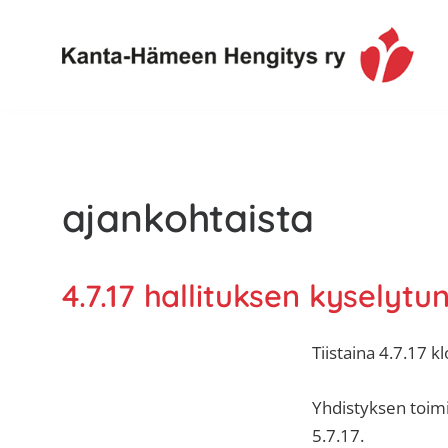
Hyppää
Hyppää
Hyppää
ensisijaiseen
pääsisältöön
alatunnisteeseen
valikkoon
Toimintaa
Kanta-
ja
Hämeen
tietoa,
Hengitys
erityisesti
ajankohtaista
ry
jos
sinua
koskettaa
4.7.17 hallituksen kyselytun
astma,
keuhkoahtaumatauti,uniapnea,
Tiistaina 4.7.17 
muut
keuhkosairaudet,
Yhdistyksen toimis
huono
5.7.17.