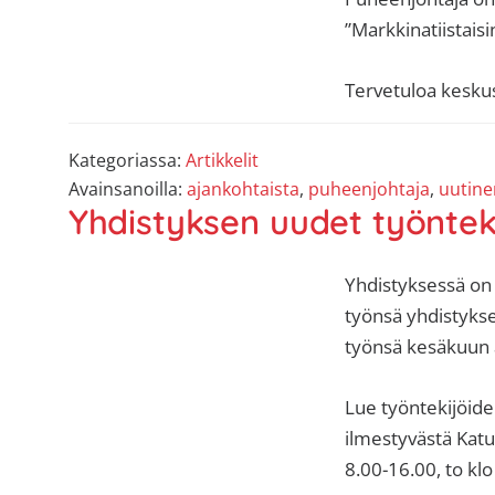
”Markkinatiistaisi
Tervetuloa keskus
Kategoriassa:
Artikkelit
Avainsanoilla:
ajankohtaista
,
puheenjohtaja
,
uutine
Yhdistyksen uudet työntek
Yhdistyksessä on a
työnsä yhdistykses
työnsä kesäkuun 
Lue työntekijöiden
ilmestyvästä Katu
8.00-16.00, to klo