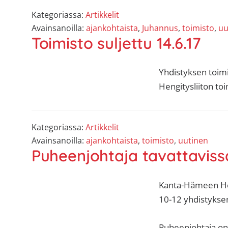
Kategoriassa:
Artikkelit
Avainsanoilla:
ajankohtaista
,
Juhannus
,
toimisto
,
uu
Toimisto suljettu 14.6.17
Yhdistyksen toimi
Hengitysliiton to
Kategoriassa:
Artikkelit
Avainsanoilla:
ajankohtaista
,
toimisto
,
uutinen
Puheenjohtaja tavattavissa
Kanta-Hämeen Heng
10-12 yhdistyksen 
Puheenjohtaja on 