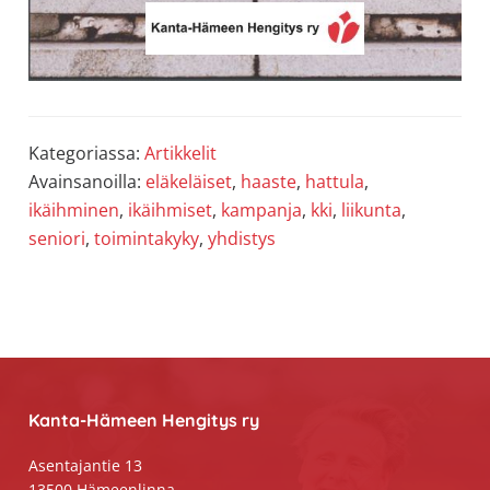
Kategoriassa:
Artikkelit
Avainsanoilla:
eläkeläiset
,
haaste
,
hattula
,
ikäihminen
,
ikäihmiset
,
kampanja
,
kki
,
liikunta
,
seniori
,
toimintakyky
,
yhdistys
Footer
Kanta-Hämeen Hengitys ry
Asentajantie 13
13500 Hämeenlinna