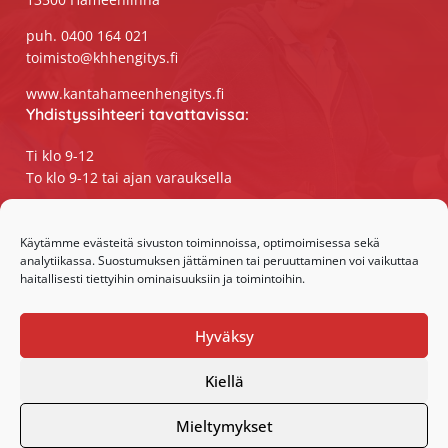
puh. 0400 164 021
toimisto@khhengitys.fi
www.kantahameenhengitys.fi
Yhdistyssihteeri tavattavissa:
Ti klo 9-12
To klo 9-12 tai ajan varauksella
Puhelimitse ja sähköpostilla tavoitat
yhdistyssihteerin
Käytämme evästeitä sivuston toiminnoissa, optimoimisessa sekä
analytiikassa. Suostumuksen jättäminen tai peruuttaminen voi vaikuttaa
maanantaista perjantaihin klo 9-15
haitallisesti tiettyihin ominaisuuksiin ja toimintoihin.
Olemme somessa:
Hyväksy
Facebook
Instagram
Kiellä
Mieltymykset