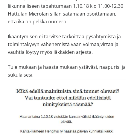
allergiat.
liikunnalliseen tapahtumaan 1.10.18 klo 11.00-12.30
K-
Hattulan Mierolan sillan satamaan osoittamaan,
H
että ikä on pelkkä numero.
Hengitys
Ikääntymisen ei tarvitse tarkoittaa pysähtymistä ja
ry
toimintakyvyn vähenemistä vaan voimaa,virtaa ja
vauhtia löytyy myös iäkkäiden arjesta.
Tule mukaan ja haasta mukaan ystäväsi, naapurisi ja
sukulaisesi.