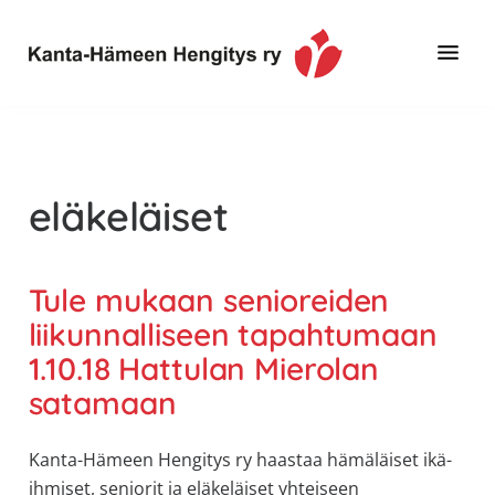
Hyppää
Hyppää
pääsisältöön
alatunnisteeseen
Toimintaa
Kanta-
ja
Hämeen
tietoa,
Hengitys
erityisesti
eläkeläiset
ry
jos
sinua
koskettaa
Tule mukaan senioreiden
astma,
liikunnalliseen tapahtumaan
keuhkoahtaumatauti,uniapnea,
1.10.18 Hattulan Mierolan
muut
satamaan
keuhkosairaudet,
huono
sisäilma
Kanta-Hämeen Hengitys ry haastaa hämäläiset ikä-
tai
ihmiset, seniorit ja eläkeläiset yhteiseen