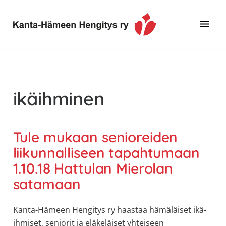
Hyppää
Hyppää
pääsisältöön
alatunnisteeseen
Toimintaa
Kanta-
ja
Hämeen
tietoa,
Hengitys
erityisesti
ikäihminen
ry
jos
sinua
koskettaa
Tule mukaan senioreiden
astma,
liikunnalliseen tapahtumaan
keuhkoahtaumatauti,uniapnea,
1.10.18 Hattulan Mierolan
muut
satamaan
keuhkosairaudet,
huono
sisäilma
Kanta-Hämeen Hengitys ry haastaa hämäläiset ikä-
tai
ihmiset, seniorit ja eläkeläiset yhteiseen