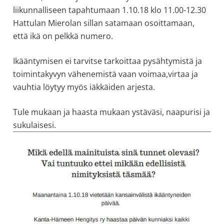
allergiat.
liikunnalliseen tapahtumaan 1.10.18 klo 11.00-12.30
K-
Hattulan Mierolan sillan satamaan osoittamaan,
H
että ikä on pelkkä numero.
Hengitys
Ikääntymisen ei tarvitse tarkoittaa pysähtymistä ja
ry
toimintakyvyn vähenemistä vaan voimaa,virtaa ja
vauhtia löytyy myös iäkkäiden arjesta.
Tule mukaan ja haasta mukaan ystäväsi, naapurisi ja
sukulaisesi.