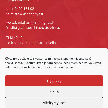
puh. 0400 164 021
toimisto@khhengitys.fi
www.kantahameenhengitys.fi
Yhdistyssihteeri tavattavissa:
Ti klo 9-12
To klo 9-12 tai ajan varauksella
Puhelimitse ja sähköpostilla tavoitat
yhdistyssihteerin
Käytämme evästeitä sivuston toiminnoissa, optimoimisessa sekä
analytiikassa. Suostumuksen jättäminen tai peruuttaminen voi vaikuttaa
maanantaista perjantaihin klo 9-15
haitallisesti tiettyihin ominaisuuksiin ja toimintoihin.
Olemme somessa:
Hyväksy
Facebook
Instagram
Kiellä
Mieltymykset