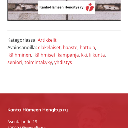
Kategoriassa:
Artikkelit
Avainsanoilla:
eläkeläiset
,
haaste
,
hattula
,
ikäihminen
,
ikäihmiset
,
kampanja
,
kki
,
liikunta
,
seniori
,
toimintakyky
,
yhdistys
Footer
Kanta-Hämeen Hengitys ry
Asentajantie 13
13500 Hämeenlinna