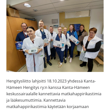
allergiat.
K-
H
Hengitys
ry
Hengitysliitto lahjoitti 18.10.2023 yhdessä Kanta-
Hämeen Hengitys ry:n kanssa Kanta-Hämeen
keskussairaalalle kannettavia matkahappirikastimia
ja lääkesumuttimia. Kannettavia
matkahappirikastimia käytetään korjaamaan