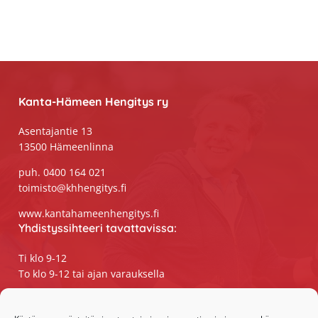
Footer
Kanta-Hämeen Hengitys ry
Asentajantie 13
13500 Hämeenlinna
puh. 0400 164 021
toimisto@khhengitys.fi
www.kantahameenhengitys.fi
Yhdistyssihteeri tavattavissa:
Ti klo 9-12
To klo 9-12 tai ajan varauksella
Puhelimitse ja sähköpostilla tavoitat
yhdistyssihteerin