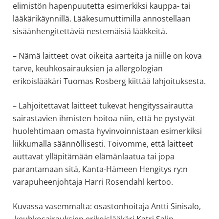
elimistön hapenpuutetta esimerkiksi kauppa- tai
lääkärikäynnillä. Lääkesumuttimilla annostellaan
sisäänhengitettäviä nestemäisiä lääkkeitä.
– Nämä laitteet ovat oikeita aarteita ja niille on kova
tarve, keuhkosairauksien ja allergologian
erikoislääkäri Tuomas Rosberg kiittää lahjoituksesta.
– Lahjoitettavat laitteet tukevat hengityssairautta
sairastavien ihmisten hoitoa niin, että he pystyvät
huolehtimaan omasta hyvinvoinnistaan esimerkiksi
liikkumalla säännöllisesti. Toivomme, että laitteet
auttavat ylläpitämään elämänlaatua tai jopa
parantamaan sitä, Kanta-Hämeen Hengitys ry:n
varapuheenjohtaja Harri Rosendahl kertoo.
Kuvassa vasemmalta: osastonhoitaja Antti Sinisalo,
keuhkosairauksien erikoislääkäri Katri Salin,