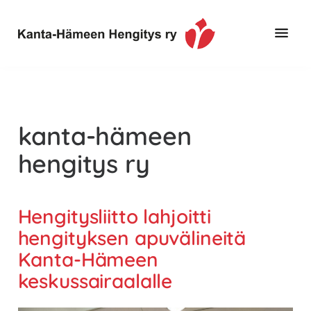
Hyppää
Hyppää
pääsisältöön
alatunnisteeseen
Toimintaa
Kanta-
ja
Hämeen
tietoa,
Hengitys
erityisesti
kanta-hämeen
ry
jos
hengitys ry
sinua
koskettaa
astma,
Hengitysliitto lahjoitti
keuhkoahtaumatauti,uniapnea,
hengityksen apuvälineitä
muut
keuhkosairaudet,
Kanta-Hämeen
huono
keskussairaalalle
sisäilma
tai