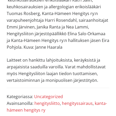
keuhkosairauksien ja allergologian erikoislääkäri
Tuomas Rosberg, Kanta-Hämeen Hengitys ry:n
varapuheenjohtaja Harri Rosendahl, sairaanhoitajat
Emmi Järvinen, Janika Ranta ja Nea Lammi,
Hengitysliiton järjestöpäällikkö Elina Salo-Orkamaa
ja Kanta-Hämeen Hengitys ry:n hallituksen jäsen Eira
Pohjola. Kuva: Janne Haarala
Laitteet on hankittu lahjoituksista, keräyksistä ja
arpajaisista saaduilla varoilla. Varat mahdollistavat
myös Hengitysliiton laajan tiedon tuottamisen,
vertaistoiminnan ja monipuolisen järjestötyön.
Kategoriassa:
Uncategorized
Avainsanoilla:
hengitysliitto
,
hengityssairaus
,
kanta-
hämeen hengitys ry