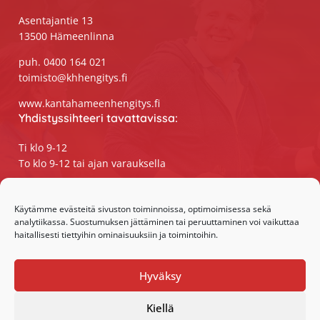
Asentajantie 13
13500 Hämeenlinna
puh. 0400 164 021
toimisto@khhengitys.fi
www.kantahameenhengitys.fi
Yhdistyssihteeri tavattavissa:
Ti klo 9-12
To klo 9-12 tai ajan varauksella
Puhelimitse ja sähköpostilla tavoitat
yhdistyssihteerin
Käytämme evästeitä sivuston toiminnoissa, optimoimisessa sekä
analytiikassa. Suostumuksen jättäminen tai peruuttaminen voi vaikuttaa
maanantaista perjantaihin klo 9-15
haitallisesti tiettyihin ominaisuuksiin ja toimintoihin.
Olemme somessa:
Hyväksy
Facebook
Instagram
Kiellä