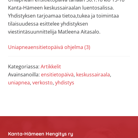
allergiat.
Kanta-Hämeen keskussairaalan luentosalissa.
K-
Yhdistyksen tarjoamaa tietoa,tukea ja toimintaa
H
tilaisuudessa esittelee yhdistyksen
Hengitys
viestintäsuunnittelija Matleena Aitasalo.
ry
Uniapneaensitietopäivä ohjelma (3)
Kategoriassa:
Artikkelit
Avainsanoilla:
ensitietopäivä
,
keskussairaala
,
uniapnea
,
verkosto
,
yhdistys
Footer
Kanta-Hämeen Hengitys ry