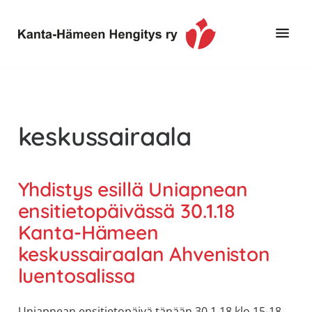
Hyppää
Hyppää
pääsisältöön
alatunnisteeseen
Toimintaa
Kanta-
ja
Hämeen
tietoa,
Hengitys
erityisesti
keskussairaala
ry
jos
sinua
koskettaa
Yhdistys esillä Uniapnean
astma,
ensitietopäivässä 30.1.18
keuhkoahtaumatauti,uniapnea,
Kanta-Hämeen
muut
keskussairaalan Ahveniston
keuhkosairaudet,
luentosalissa
huono
sisäilma
tai
Uniapnean ensitietopäivä tänään 30.1.18 klo 15-18