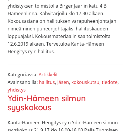
allergiat.
yhdistyksen toimistolla Birger Jaarlin katu 4 B,
K-
Hämeenlinna. Kahvitarjoilu klo 17.30 alkaen.
H
Kokousasiana on hallituksen varapuheenjohtajan
Hengitys
nimeäminen puheenjohtajaksi hallituskauden
ry
loppuajaksi. Kokousmateriaalin saa toimistolta
12.6.2019 alkaen. Tervetuloa Kanta-Hämeen
Hengitys ry:n hallitus.
Kategoriassa:
Artikkelit
Avainsanoilla:
hallitus
,
jäsen
,
kokouskutsu
,
tiedote
,
yhdistys
Ydin-Hämeen silmun
syyskokous
Kanta-Hämeen Hengitys ry:n Ydin-Hämeen silmun
syyskokous 21.9.17 klo 16.00-18.00 Raija Tuomisen