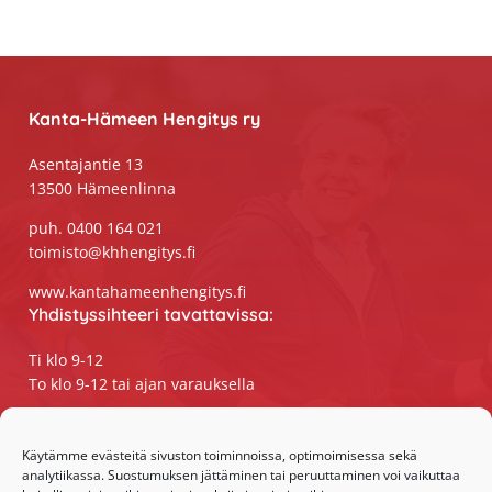
Footer
Kanta-Hämeen Hengitys ry
Asentajantie 13
13500 Hämeenlinna
puh. 0400 164 021
toimisto@khhengitys.fi
www.kantahameenhengitys.fi
Yhdistyssihteeri tavattavissa:
Ti klo 9-12
To klo 9-12 tai ajan varauksella
Puhelimitse ja sähköpostilla tavoitat
yhdistyssihteerin
Käytämme evästeitä sivuston toiminnoissa, optimoimisessa sekä
analytiikassa. Suostumuksen jättäminen tai peruuttaminen voi vaikuttaa
maanantaista perjantaihin klo 9-15