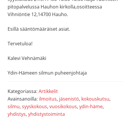
pitopalvelussa Hauhon kirkolla,osoitteessa
Vihniöntie 12,14700 Hauho.
Esillä sääntömääräiset asiat.
Tervetuloa!
Kalevi Vehnämäki
Ydin-Hämeen silmun puheenjohtaja
Kategoriassa:
Artikkelit
Avainsanoilla:
ilmoitus
,
jäsenistö
,
kokouskutsu
,
silmu
,
syyskokous
,
vuosikokous
,
ydin-häme
,
yhdistys
,
yhdistystoiminta