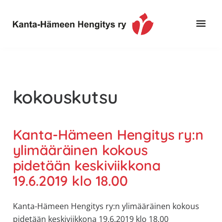
Hyppää
Hyppää
pääsisältöön
alatunnisteeseen
Toimintaa
Kanta-
ja
Hämeen
tietoa,
Hengitys
erityisesti
kokouskutsu
ry
jos
sinua
koskettaa
Kanta-Hämeen Hengitys ry:n
astma,
ylimääräinen kokous
keuhkoahtaumatauti,uniapnea,
pidetään keskiviikkona
muut
19.6.2019 klo 18.00
keuhkosairaudet,
huono
sisäilma
Kanta-Hämeen Hengitys ry:n ylimääräinen kokous
tai
pidetään keskiviikkona 19.6.2019 klo 18.00