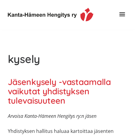
Hyppää
Hyppää
pääsisältöön
alatunnisteeseen
Toimintaa
Kanta-
ja
Hämeen
tietoa,
Hengitys
erityisesti
kysely
ry
jos
sinua
koskettaa
Jäsenkysely -vastaamalla
astma,
vaikutat yhdistyksen
keuhkoahtaumatauti,uniapnea,
tulevaisuuteen
muut
keuhkosairaudet,
Arvoisa Kanta-Hämeen Hengitys ry:n jäsen
huono
sisäilma
Yhdistyksen hallitus haluaa kartoittaa jäsenten
tai