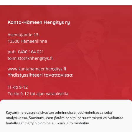
Footer
Kanta-Hämeen Hengitys ry
Asentajantie 13
13500 Hämeenlinna
puh. 0400 164 021
toimisto@khhengitys.fi
www.kantahameenhengitys.fi
Yhdistyssihteeri tavattavissa:
Ti klo 9-12
To klo 9-12 tai ajan varauksella
Puhelimitse ja sähköpostilla tavoitat
yhdistyssihteerin
Käytämme evästeitä sivuston toiminnoissa, optimoimisessa sekä
analytiikassa. Suostumuksen jättäminen tai peruuttaminen voi vaikuttaa
maanantaista perjantaihin klo 9-15
haitallisesti tiettyihin ominaisuuksiin ja toimintoihin.
Olemme somessa: