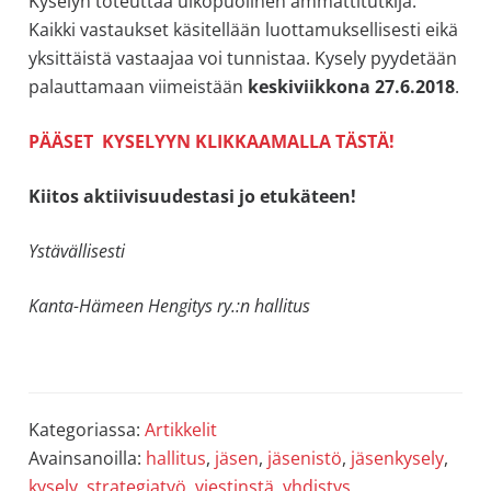
Kyselyn toteuttaa ulkopuolinen ammattitutkija.
Kaikki vastaukset käsitellään luottamuksellisesti eikä
yksittäistä vastaajaa voi tunnistaa. Kysely pyydetään
palauttamaan viimeistään
keskiviikkona 27.6.2018
.
PÄÄSET KYSELYYN KLIKKAAMALLA TÄSTÄ!
Kiitos aktiivisuudestasi jo etukäteen!
Ystävällisesti
Kanta-Hämeen Hengitys ry.:n hallitus
Kategoriassa:
Artikkelit
Avainsanoilla:
hallitus
,
jäsen
,
jäsenistö
,
jäsenkysely
,
kysely
,
strategiatyö
,
viestinstä
,
yhdistys