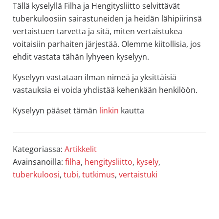
Tällä kyselyllä Filha ja Hengitysliitto selvittävät
tuberkuloosiin sairastuneiden ja heidän lähipiirinsä
vertaistuen tarvetta ja sitä, miten vertaistukea
voitaisiin parhaiten järjestää. Olemme kiitollisia, jos
ehdit vastata tähän lyhyeen kyselyyn.
Kyselyyn vastataan ilman nimeä ja yksittäisiä
vastauksia ei voida yhdistää kehenkään henkilöön.
Kyselyyn pääset tämän
linkin
kautta
Kategoriassa:
Artikkelit
Avainsanoilla:
filha
,
hengitysliitto
,
kysely
,
tuberkuloosi
,
tubi
,
tutkimus
,
vertaistuki