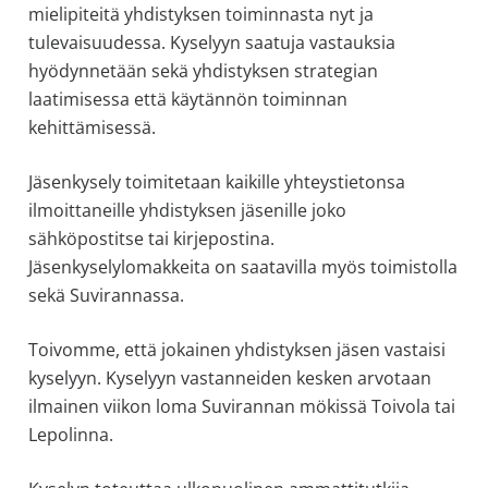
mielipiteitä yhdistyksen toiminnasta nyt ja
allergiat.
tulevaisuudessa. Kyselyyn saatuja vastauksia
K-
hyödynnetään sekä yhdistyksen strategian
H
laatimisessa että käytännön toiminnan
Hengitys
kehittämisessä.
ry
Jäsenkysely toimitetaan kaikille yhteystietonsa
ilmoittaneille yhdistyksen jäsenille joko
sähköpostitse tai kirjepostina.
Jäsenkyselylomakkeita on saatavilla myös toimistolla
sekä Suvirannassa.
Toivomme, että jokainen yhdistyksen jäsen vastaisi
kyselyyn. Kyselyyn vastanneiden kesken arvotaan
ilmainen viikon loma Suvirannan mökissä Toivola tai
Lepolinna.