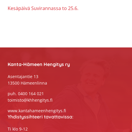
Kesäpäivä Suvirannassa to 25.6.
Footer
Kanta-Hämeen Hengitys ry
Asentajantie 13
13500 Hämeenlinna
puh. 0400 164 021
toimisto@khhengitys.fi
www.kantahameenhengitys.fi
Yhdistyssihteeri tavattavissa:
Ti klo 9-12