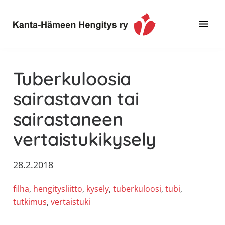
Hyppää
Hyppää
Hyppää
pääsisältöön
ensisijaiseen
alatunnisteeseen
sivupalkkiin
Toimintaa
Kanta-
ja
Hämeen
Tuberkuloosia
tietoa,
Hengitys
erityisesti
sairastavan tai
ry
jos
sairastaneen
sinua
koskettaa
vertaistukikysely
astma,
keuhkoahtaumatauti,uniapnea,
28.2.2018
muut
keuhkosairaudet,
filha
, 
hengitysliitto
, 
kysely
, 
tuberkuloosi
, 
tubi
, 
huono
tutkimus
, 
vertaistuki
sisäilma
tai