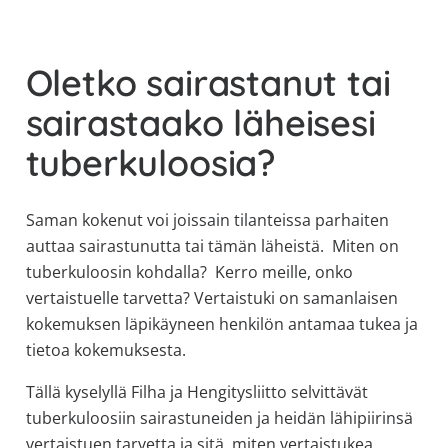
allergiat.
K-
Oletko sairastanut tai
H
Hengitys
sairastaako läheisesi
ry
tuberkuloosia?
Saman kokenut voi joissain tilanteissa parhaiten
auttaa sairastunutta tai tämän läheistä. Miten on
tuberkuloosin kohdalla? Kerro meille, onko
vertaistuelle tarvetta? Vertaistuki on samanlaisen
kokemuksen läpikäyneen henkilön antamaa tukea ja
tietoa kokemuksesta.
Tällä kyselyllä Filha ja Hengitysliitto selvittävät
tuberkuloosiin sairastuneiden ja heidän lähipiirinsä
vertaistuen tarvetta ja sitä, miten vertaistukea