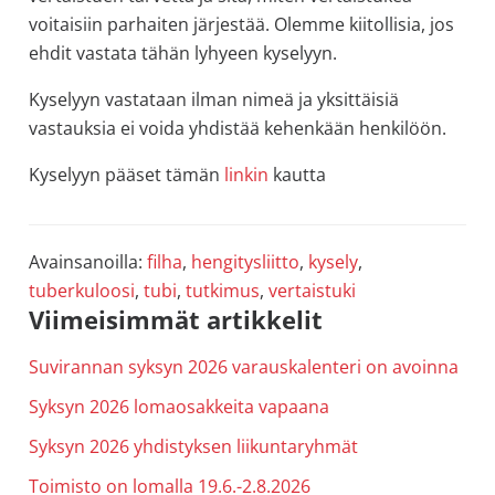
voitaisiin parhaiten järjestää. Olemme kiitollisia, jos
ehdit vastata tähän lyhyeen kyselyyn.
Kyselyyn vastataan ilman nimeä ja yksittäisiä
vastauksia ei voida yhdistää kehenkään henkilöön.
Kyselyyn pääset tämän
linkin
kautta
Avainsanoilla:
filha
,
hengitysliitto
,
kysely
,
tuberkuloosi
,
tubi
,
tutkimus
,
vertaistuki
Ensisijainen
Viimeisimmät artikkelit
sivupalkki
Suvirannan syksyn 2026 varauskalenteri on avoinna
Syksyn 2026 lomaosakkeita vapaana
Syksyn 2026 yhdistyksen liikuntaryhmät
Toimisto on lomalla 19.6.-2.8.2026