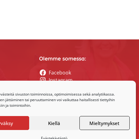
Olemme somessa:
Facebook
Instagram
tyssihteerin
ästeitä sivuston toiminnoissa, optimoimisessa sekä analytiikassa.
 jättäminen tai peruuttaminen voi vaikuttaa haitallisesti tiettyihin
in ja toimintoihin.
yväksy
Kiellä
Mieltymykset
Evästekäytäntö