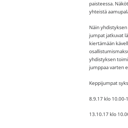
paisteessa. Näköto
yhteistä aamupala
Näin yhdistyksen 
jumpat jatkuvat 
kiertämään kävell
osallistumismaksu
yhdistyksen toim
jumppaa varten ei
Keppijumpat syks
8.9.17 klo 10.00-
13.10.17 klo 10.0