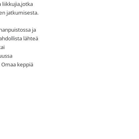
liikkujia,jotka
en jatkumisesta.
nanpuistossa ja
hdollista lähteä
ai
uussa
i. Omaa keppiä