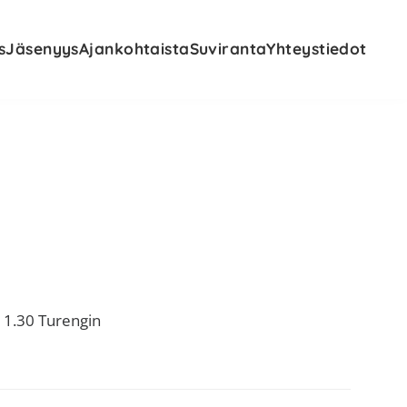
s
Jäsenyys
Ajankohtaista
Suviranta
Yhteystiedot
-11.30 Turengin