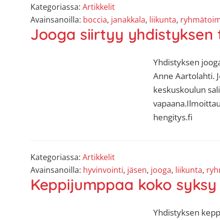
sisäilma
Kategoriassa:
Artikkelit
tai
Avainsanoilla:
boccia
,
janakkala
,
liikunta
,
ryhmätoim
Jooga siirtyy yhdistyksen 
allergiat.
K-
H
Yhdistyksen joog
Hengitys
Anne Aartolahti. 
ry
keskuskoulun sal
vapaana.Ilmoitta
hengitys.fi
Kategoriassa:
Artikkelit
Avainsanoilla:
hyvinvointi
,
jäsen
,
jooga
,
liikunta
,
ryh
Keppijumppaa koko syksy
Yhdistyksen kepp