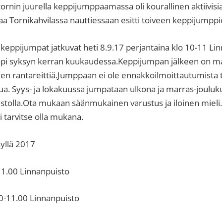
rnin juurella keppijumppaamassa oli kourallinen aktiivisia 
a Tornikahvilassa nauttiessaan esitti toiveen keppijumppi
keppijumpat jatkuvat heti 8.9.17 perjantaina klo 10-11 Lin
läpi syksyn kerran kuukaudessa.Keppijumpan jälkeen on ma
en rantareittiä.Jumppaan ei ole ennakkoilmoittautumista t
a. Syys- ja lokakuussa jumpataan ulkona ja marras-jouluk
istolla.Ota mukaan säänmukainen varustus ja iloinen miel
 tarvitse olla mukana.
yllä 2017
11.00 Linnanpuisto
0-11.00 Linnanpuisto