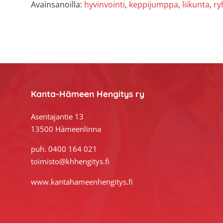
Avainsanoilla:
hyvinvointi
,
keppijumppa
,
liikunta
,
ry
Footer
Kanta-Hämeen Hengitys ry
Asentajantie 13
13500 Hämeenlinna
puh. 0400 164 021
toimisto@khhengitys.fi
www.kantahameenhengitys.fi