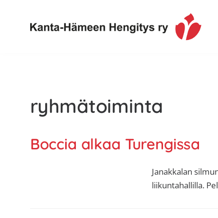
Hyppää
Hyppää
Hyppää
ensisijaiseen
pääsisältöön
alatunnisteeseen
valikkoon
Toimintaa
Kanta-
ja
Hämeen
tietoa,
Hengitys
erityisesti
ryhmätoiminta
ry
jos
sinua
koskettaa
Boccia alkaa Turengissa
astma,
keuhkoahtaumatauti,uniapnea,
Janakkalan silmun
muut
liikuntahallilla. P
keuhkosairaudet,
huono