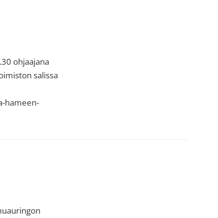
.30 ohjaajana
oimiston salissa
ta-hameen-
amuauringon