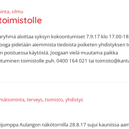
inta
,
silmu
toimistolle
aryhmä aloittaa syksyn kokoontumiset 7.9.17 klo 17.00-18
Jooga pidetään aiemmista tiedoista poiketen yhdistyksen t
in poistuessa käytöstä. Joogaan vielä muutama paikka
utuminen toimistolle puh. 0400 164 021 tai toimisto@kan
mätoiminta
,
terveys
,
toimisto
,
yhdistys
ijumppa Aulangon näkötornilla 28.8.17 sujui kauniissa a