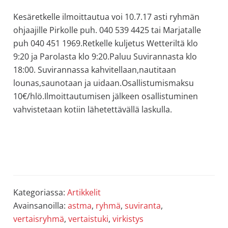
Kesäretkelle ilmoittautua voi 10.7.17 asti ryhmän
ohjaajille Pirkolle puh. 040 539 4425 tai Marjatalle
puh 040 451 1969.Retkelle kuljetus Wetteriltä klo
9:20 ja Parolasta klo 9:20.Paluu Suvirannasta klo
18:00. Suvirannassa kahvitellaan,nautitaan
lounas,saunotaan ja uidaan.Osallistumismaksu
10€/hlö.Ilmoittautumisen jälkeen osallistuminen
vahvistetaan kotiin lähetettävällä laskulla.
Kategoriassa:
Artikkelit
Avainsanoilla:
astma
,
ryhmä
,
suviranta
,
vertaisryhmä
,
vertaistuki
,
virkistys