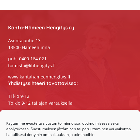
Footer
Kanta-Hämeen Hengitys ry
Asentajantie 13
13500 Hämeenlinna
puh. 0400 164 021
toimisto@khhengitys.fi
www.kantahameenhengitys.fi
Yhdistyssihteeri tavattavissa:
Ti klo 9-12
To klo 9-12 tai ajan varauksella
Puhelimitse ja sähköpostilla tavoitat
yhdistyssihteerin
Käytämme evästeitä sivuston toiminnoissa, optimoimisessa sekä
analytiikassa. Suostumuksen jättäminen tai peruuttaminen voi vaikuttaa
maanantaista perjantaihin klo 9-15
haitallisesti tiettyihin ominaisuuksiin ja toimintoihin.
Olemme somessa: