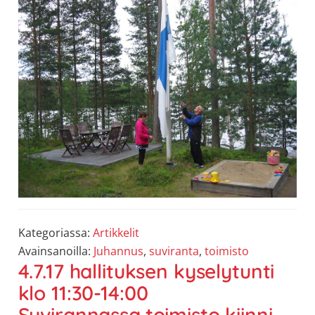
Kategoriassa:
Artikkelit
Avainsanoilla:
Juhannus
,
suviranta
,
toimisto
4.7.17 hallituksen kyselytunti
klo 11:30-14:00
Suvirannassa,toimisto kiinni.