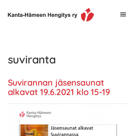
Hyppää
Hyppää
pääsisältöön
alatunnisteeseen
Toimintaa
Kanta-
ja
Hämeen
tietoa,
Hengitys
erityisesti
suviranta
ry
jos
sinua
koskettaa
Suvirannan jäsensaunat
astma,
alkavat 19.6.2021 klo 15-19
keuhkoahtaumatauti,uniapnea,
muut
keuhkosairaudet,
huono
sisäilma
tai