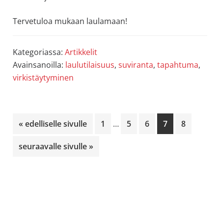
Tervetuloa mukaan laulamaan!
Kategoriassa:
Artikkelit
Avainsanoilla:
laulutilaisuus
,
suviranta
,
tapahtuma
,
virkistäytyminen
Välisivut
Siirry
Sivu
Sivu
Sivu
Sivu
Sivu
«
edelliselle sivulle
1
…
5
6
7
8
jätetty
pois
Siirry
seuraavalle sivulle »