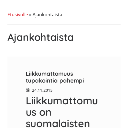
allergiat.
K-
Etusivulle
»
Ajankohtaista
H
Hengitys
Ajankohtaista
ry
Liikkumattomuus
tupakointia pahempi
24.11.2015
Liikkumattomu
us on
suomalaisten