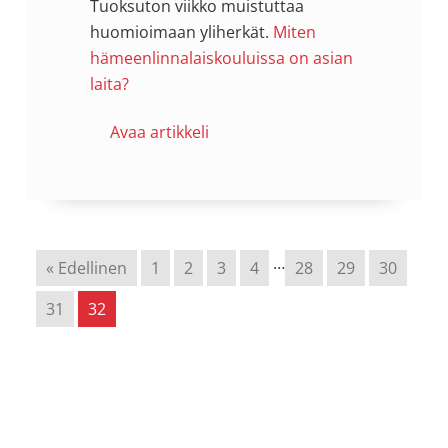
Tuoksuton viikko muistuttaa
huomioimaan yliherkät.
Miten
hämeenlinnalaiskouluissa on asian
laita?
Avaa artikkeli
…
« Edellinen
1
2
3
4
28
29
30
31
32