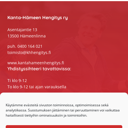
Footer
Kanta-Hämeen Hengitys ry
Asentajantie 13
13500 Hämeenlinna
puh. 0400 164 021
toimisto@khhengitys.fi
www.kantahameenhengitys.fi
Yhdistyssihteeri tavattavissa:
Ti klo 9-12
To klo 9-12 tai ajan varauksella
Puhelimitse ja sähköpostilla tavoitat
yhdistyssihteerin
Käytämme evästeitä sivuston toiminnoissa, optimoimisessa sekä
analytiikassa. Suostumuksen jättäminen tai peruuttaminen voi vaikuttaa
maanantaista perjantaihin klo 9-15
haitallisesti tiettyihin ominaisuuksiin ja toimintoihin.
Olemme somessa: