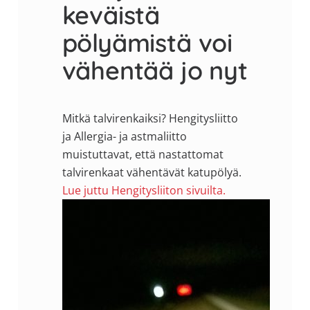
keväistä
pölyämistä voi
vähentää jo nyt
Mitkä talvirenkaiksi? Hengitysliitto
ja Allergia- ja astmaliitto
muistuttavat, että nastattomat
talvirenkaat vähentävät katupölyä.
Lue juttu Hengitysliiton sivuilta.