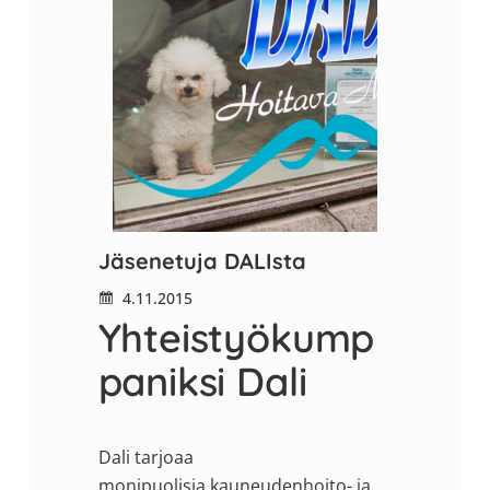
Jäsenetuja DALIsta
4.11.2015
Yhteistyökump
paniksi Dali
Dali tarjoaa
monipuolisia kauneudenhoito- ja