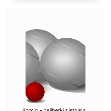
Boccia – pelihetki tiistaisin