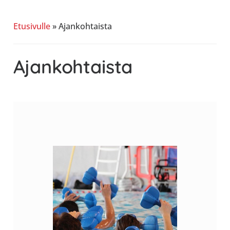
allergiat.
K-
Etusivulle
»
Ajankohtaista
H
Hengitys
Ajankohtaista
ry