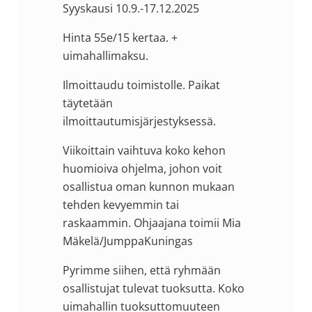
Syyskausi 10.9.-17.12.2025
Hinta 55e/15 kertaa. +
uimahallimaksu.
Ilmoittaudu toimistolle. Paikat
täytetään
ilmoittautumisjärjestyksessä.
Viikoittain vaihtuva koko kehon
huomioiva ohjelma, johon voit
osallistua oman kunnon mukaan
tehden kevyemmin tai
raskaammin. Ohjaajana toimii Mia
Mäkelä/JumppaKuningas
Pyrimme siihen, että ryhmään
osallistujat tulevat tuoksutta. Koko
uimahallin tuoksuttomuuteen