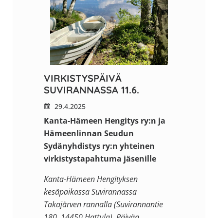
VIRKISTYSPÄIVÄ
SUVIRANNASSA 11.6.
29.4.2025
Kanta-Hämeen Hengitys ry:n ja
Hämeenlinnan Seudun
Sydänyhdistys ry:n yhteinen
virkistystapahtuma
jäsenille
Kanta-Hämeen Hengityksen
kesäpaikassa Suvirannassa
Takajärven rannalla (Suvirannantie
180, 14450 Hattula). Päivän