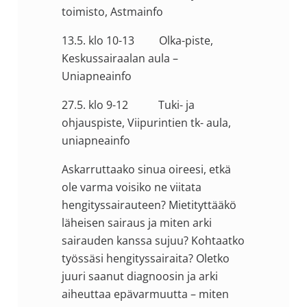
toimisto, Astmainfo
13.5. klo 10-13 Olka-piste,
Keskussairaalan aula –
Uniapneainfo
27.5. klo 9-12 Tuki- ja
ohjauspiste, Viipurintien tk- aula,
uniapneainfo
Askarruttaako sinua oireesi, etkä
ole varma voisiko ne viitata
hengityssairauteen? Mietityttääkö
läheisen sairaus ja miten arki
sairauden kanssa sujuu? Kohtaatko
työssäsi hengityssairaita? Oletko
juuri saanut diagnoosin ja arki
aiheuttaa epävarmuutta – miten