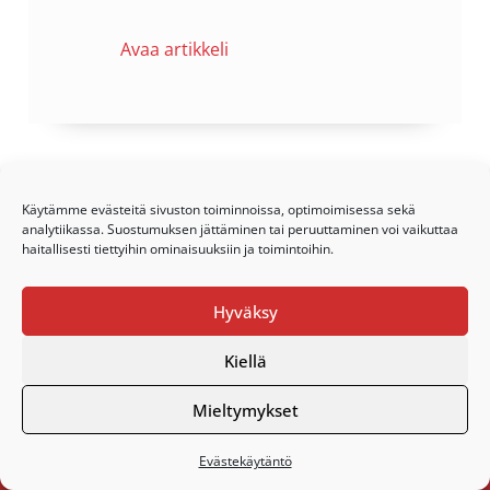
Avaa artikkeli
…
« Edellinen
1
2
3
4
5
6
29
Käytämme evästeitä sivuston toiminnoissa, optimoimisessa sekä
analytiikassa. Suostumuksen jättäminen tai peruuttaminen voi vaikuttaa
30
31
32
Seuraava »
haitallisesti tiettyihin ominaisuuksiin ja toimintoihin.
Hyväksy
Kiellä
Footer
Mieltymykset
Kanta-Hämeen Hengitys ry
Evästekäytäntö