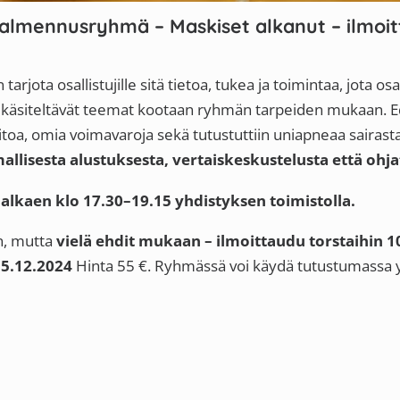
valmennusryhmä – Maskiset alkanut – ilmoi
jota osallistujille sitä tietoa, tukea ja toimintaa, jota os
äsiteltävät teemat kootaan ryhmän tarpeiden mukaan. Ede
itoa, omia voimavaroja sekä tutustuttiin uniapneaa sairas
lisesta alustuksesta, vertaiskeskustelusta että ohjat
alkaen klo 17.30–19.15 yhdistyksen toimistolla.
n, mutta
vielä ehdit mukaan – ilmoittaudu torstaihin 
y
5.12.2024
Hinta 55 €. Ryhmässä voi käydä tutustumassa y