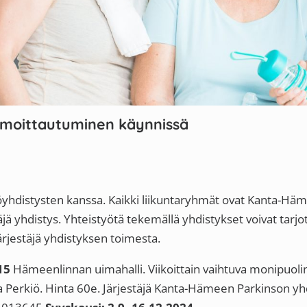
moittautuminen käynnissä
öyhdistysten kanssa. Kaikki liikuntaryhmät ovat Kanta-Hä
äjä yhdistys. Yhteistyötä tekemällä yhdistykset voivat tar
rjestäjä yhdistyksen toimesta.
15
Hämeenlinnan uimahalli. Viikoittain vaihtuva monipuo
a Perkiö. Hinta 60e. Järjestäjä Kanta-Hämeen Parkinson yh