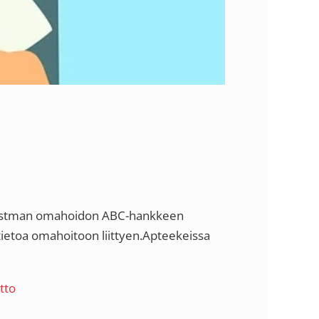
a! Astman omahoidon ABC-hankkeen
tietoa omahoitoon liittyen.Apteekeissa
tto