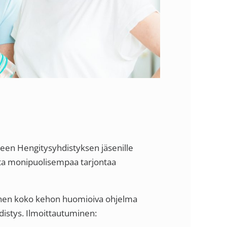
meen Hengitysyhdistyksen jäsenille
jota monipuolisempaa tarjontaa
linen koko kehon huomioiva ohjelma
distys. Ilmoittautuminen: