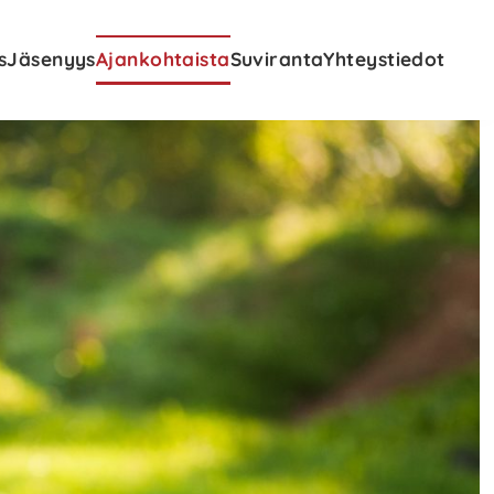
s
Jäsenyys
Ajankohtaista
Suviranta
Yhteystiedot