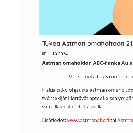
Tukea Astman omahoitoon 21.11
1.10.2024
Astman omahoidon ABC-hanke Aulan
Maksutonta tukea omahoitoon apt
Haluaisitko ohjausta astman omahoitoo
työntekijät kiertävät apteekeissa ympär
vieraillaan klo 14–17 välillä.
Lisätiedot:
www.astmanabc.fi
tai
Astman