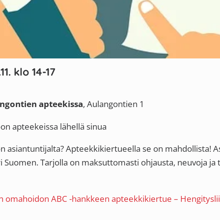
. klo 14-17
gontien apteekissa
, Aulangontien 1
eekeissa lähellä sinua
n asiantuntijalta? Apteekkikiertueella se on mahdollist
i Suomen. Tarjolla on maksuttomasti ohjausta, neuvoja ja 
 omahoidon ABC -hankkeen apteekkikiertue – Hengityslii