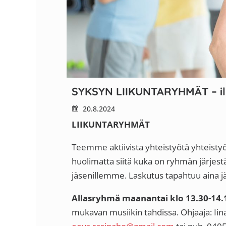
SYKSYN LIIKUNTARYHMÄT – il
20.8.2024
LIIKUNTARYHMÄT
Teemme aktiivista yhteistyötä yhteisty
huolimatta siitä kuka on ryhmän järjest
jäsenillemme. Laskutus tapahtuu aina jä
Allasryhmä maanantai klo 13.30-14.
mukavan musiikin tahdissa. Ohjaaja: Iin