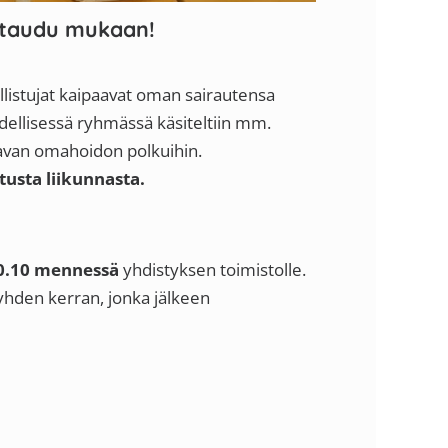
ttaudu mukaan!
allistujat kaipaavat oman sairautensa
llisessä ryhmässä käsiteltiin mm.
tavan omahoidon polkuihin.
usta liikunnasta.
10.10 mennessä
yhdistyksen toimistolle.
hden kerran, jonka jälkeen