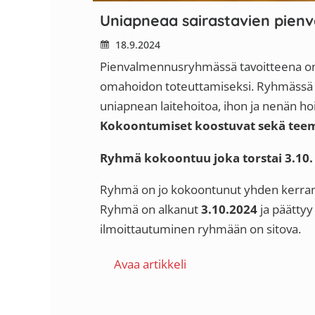
Uniapneaa sairastavien pien
18.9.2024
Pienvalmennusryhmässä tavoitteena on tar
omahoidon toteuttamiseksi. Ryhmässä k
uniapnean laitehoitoa, ihon ja nenän ho
Kokoontumiset koostuvat sekä teemal
Ryhmä kokoontuu joka torstai 3.10. 
Ryhmä
on jo kokoontunut yhden kerra
Ryhmä on alkanut
3.10.2024
ja päätty
ilmoittautuminen ryhmään on sitova.
Avaa artikkeli