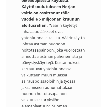
oikeaoppisesta käytöstä.
Käyttökoulutukseen Norjan
valtio on osoittanut tälle
vuodelle 5 miljoonan kruunun
aloitusrahan.
”Väärin käytetyt
inhalaatiolääkkeet ovat
yhteiskunnalle kalliita. Väärinkäyttö
johtaa astman huonoon
hoitotasapainoon, joka vuorostaan
aiheuttaa astman pahenemista ja
päivystyskäyntejä. Kustannukset
kertautuvat yhteiskunnassa
vaikuttaen muun muassa
sairauspoissaoloihin ja työssä
jaksamiseen puhumattakaan
huonon hoitotasapainon
vaikutuksesta yksilön
elämänlaatuun”, Suomen