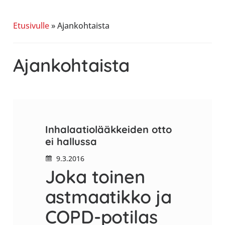
allergiat.
K-
Etusivulle
»
Ajankohtaista
H
Hengitys
Ajankohtaista
ry
Inhalaatiolääkkeiden otto
ei hallussa
9.3.2016
Joka toinen
astmaatikko ja
COPD-potilas