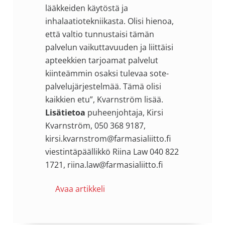
lääkkeiden käytöstä ja
inhalaatiotekniikasta. Olisi hienoa,
että valtio tunnustaisi tämän
palvelun vaikuttavuuden ja liittäisi
apteekkien tarjoamat palvelut
kiinteämmin osaksi tulevaa sote-
palvelujärjestelmää. Tämä olisi
kaikkien etu”, Kvarnström lisää.
Lisätietoa
puheenjohtaja, Kirsi
Kvarnström, 050 368 9187,
kirsi.kvarnstrom@farmasialiitto.fi
viestintäpäällikkö Riina Law 040 822
1721, riina.law@farmasialiitto.fi
Avaa artikkeli