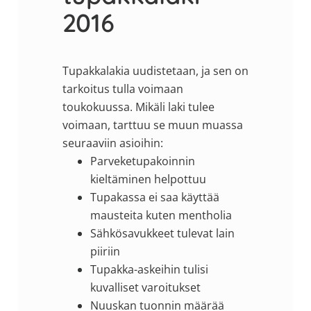
2016
Tupakkalakia uudistetaan, ja sen on
tarkoitus tulla voimaan
toukokuussa. Mikäli laki tulee
voimaan, tarttuu se muun muassa
seuraaviin asioihin:
Parveketupakoinnin
kieltäminen helpottuu
Tupakassa ei saa käyttää
mausteita kuten mentholia
Sähkösavukkeet tulevat lain
piiriin
Tupakka-askeihin tulisi
kuvalliset varoitukset
Nuuskan tuonnin määrää