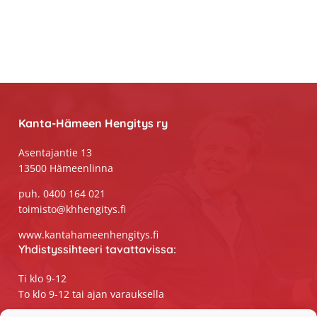
Footer
Kanta-Hämeen Hengitys ry
Asentajantie 13
13500 Hämeenlinna
puh. 0400 164 021
toimisto@khhengitys.fi
www.kantahameenhengitys.fi
Yhdistyssihteeri tavattavissa:
Ti klo 9-12
To klo 9-12 tai ajan varauksella