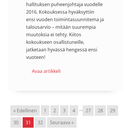
hallituksen puheenjohtaja vuodelle
2016. Kokouksessa hyväksyttiin
ensi vuoden toimintasuunnitema ja
talousarvio – mitään suurempia
muutoksia ei tehty. Kiitos
kokoukseen osallistuneille,
jatketaan hyvässä hengessä ensi
vuoteen!
Avaa artikkeli
…
« Edellinen
1
2
3
4
27
28
29
30
31
32
Seuraava »