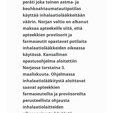
peräti joka toinen astma- ja
keuhkoahtaumatautipotilas
käyttää inhalaatiolääkkeitään
väärin. Norjan valtio on alkanut
maksaa apteekeille siitä, että
apteekkien proviisorit ja
farmaseutit opastavat potilaita
inhalaatiolääkkeiden oikeassa
käytössä. Kansallinen
opastusohjelma aloitettiin
Norjassa torstaina 3.
maaliskuuta. Ohjelmassa
inhalaatiolääkitystä aloittavat
saavat apteekkien
farmaseuteilta ja proviisoreilta
perusteellista ohjausta
inhalaatiolaitteiden