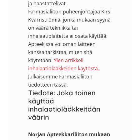
ja haastattelivat
Farmasialiiton puheenjohtajaa Kirsi
Kvarnströmiä, jonka mukaan syynä
on väärä tekniikka tai
inhalaatiolaitetta ei osata käyttää.
Apteekissa voi oman laitteen
kanssa tarkistaa, miten sitä
käytetään.
Ylen artikkeli
inhalaatiolääkkeiden käytöstä.
Julkaisemme Farmasialiiton
tiedotteen tässä:
Tiedote: Joka toinen
käyttää
inhalaatiolääkkeitään
väärin
Norjan Apteekkariliiton mukaan