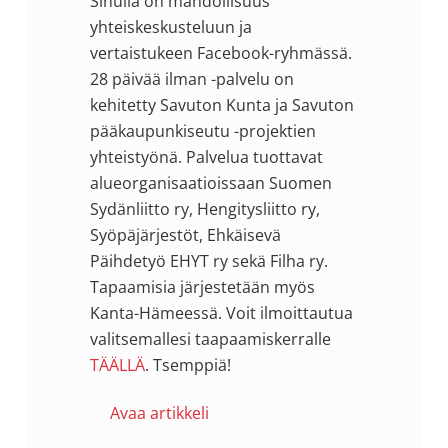
Sinulla on mahdollisuus
yhteiskeskusteluun ja
vertaistukeen Facebook-ryhmässä.
28 päivää ilman -palvelu on
kehitetty Savuton Kunta ja Savuton
pääkaupunkiseutu -projektien
yhteistyönä. Palvelua tuottavat
alueorganisaatioissaan Suomen
Sydänliitto ry, Hengitysliitto ry,
Syöpäjärjestöt, Ehkäisevä
Päihdetyö EHYT ry sekä Filha ry.
Tapaamisia järjestetään myös
Kanta-Hämeessä. Voit ilmoittautua
valitsemallesi taapaamiskerralle
TÄÄLLÄ
. Tsemppiä!
Avaa artikkeli