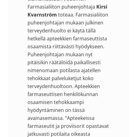
Farmasialiiton puheenjohtaja
Kirsi
Kvarnström
toteaa. Farmasialiiton
puheenjohtajan mukaan julkinen
terveydenhuolto ei käytä tällä
hetkellä apteekkien farmaseuttista
osaamista riittävästi hyödykseen.
Puheenjohtajan mukaan nyt
pitäisikin räätälöidä paikallisesti
nimenomaan potilasta ajatellen
tehokkaat palveluketjut koko
terveydenhuoltoon. Apteekkien
farmaseuttisen henkilökunnan
osaamisen tehokkaampi
hyödyntäminen on tässä
avainasemassa. ”Apteekeissa
farmaseutit ja proviisorit opastavat
jatkuvasti potilaita oikeasta