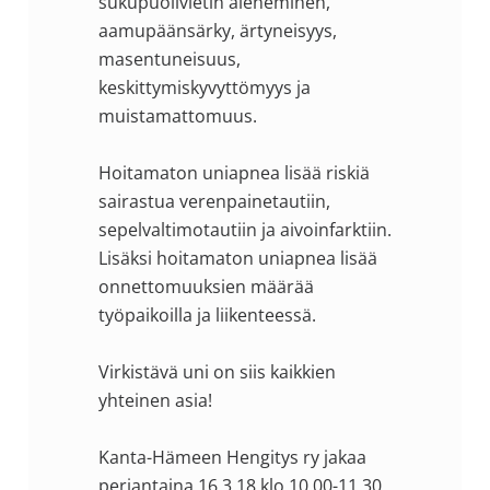
sukupuolivietin aleneminen,
aamupäänsärky, ärtyneisyys,
masentuneisuus,
keskittymiskyvyttömyys ja
muistamattomuus.
Hoitamaton uniapnea lisää riskiä
sairastua verenpainetautiin,
sepelvaltimotautiin ja aivoinfarktiin.
Lisäksi hoitamaton uniapnea lisää
onnettomuuksien määrää
työpaikoilla ja liikenteessä.
Virkistävä uni on siis kaikkien
yhteinen asia!
Kanta-Hämeen Hengitys ry jakaa
perjantaina 16.3.18 klo 10.00-11.30