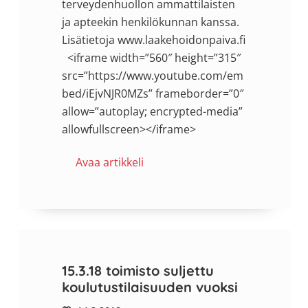
terveydenhuollon ammattilaisten
ja apteekin henkilökunnan kanssa.
Lisätietoja www.laakehoidonpaiva.fi
<iframe width=”560″ height=”315″
src=”https://www.youtube.com/em
bed/iEjvNJR0MZs” frameborder=”0″
allow=”autoplay; encrypted-media”
allowfullscreen></iframe>
Avaa artikkeli
15.3.18 toimisto suljettu
koulutustilaisuuden vuoksi