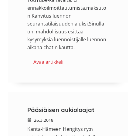
YouTube-kanavalta. Ei
ennakkoilmoittautumista,maksuto
n.Kahvitus luennon
seurantatilaisuuden aluksi.Sinulla
on mahdollisuus esittää
kysymyksiä luennoistijalle luennon
aikana chatin kautta.
Avaa artikkeli
Pääsiäisen aukioloajat
26.3.2018
Kanta-Hämeen Hengitys ry:n