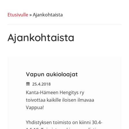
allergiat.
K-
Etusivulle
»
Ajankohtaista
H
Hengitys
Ajankohtaista
ry
Vapun aukioloajat
25.4.2018
Kanta-Hämeen Hengitys ry
toivottaa kaikille iloisen ilmavaa
Vappua!
Yhdistyksen toimisto on kiinni 30.4-