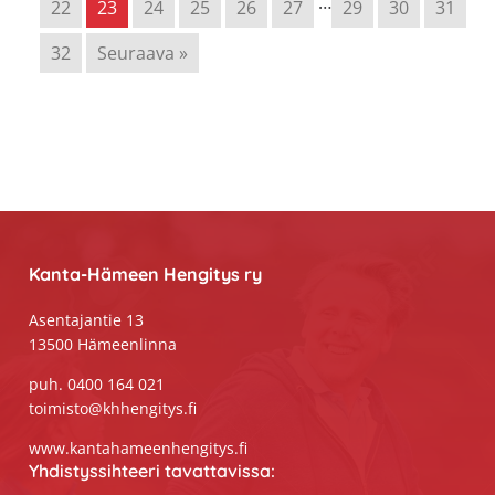
…
22
23
24
25
26
27
29
30
31
32
Seuraava »
Footer
Kanta-Hämeen Hengitys ry
Asentajantie 13
13500 Hämeenlinna
puh. 0400 164 021
toimisto@khhengitys.fi
www.kantahameenhengitys.fi
Yhdistyssihteeri tavattavissa: