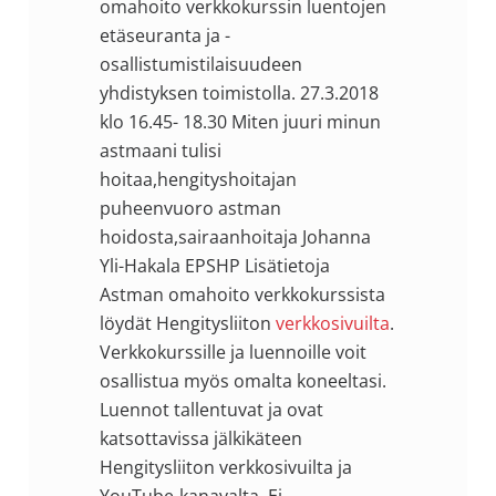
omahoito verkkokurssin luentojen
etäseuranta ja -
osallistumistilaisuudeen
yhdistyksen toimistolla. 27.3.2018
klo 16.45- 18.30 Miten juuri minun
astmaani tulisi
hoitaa,hengityshoitajan
puheenvuoro astman
hoidosta,sairaanhoitaja Johanna
Yli-Hakala EPSHP Lisätietoja
Astman omahoito verkkokurssista
löydät Hengitysliiton
verkkosivuilta
.
Verkkokurssille ja luennoille voit
osallistua myös omalta koneeltasi.
Luennot tallentuvat ja ovat
katsottavissa jälkikäteen
Hengitysliiton verkkosivuilta ja