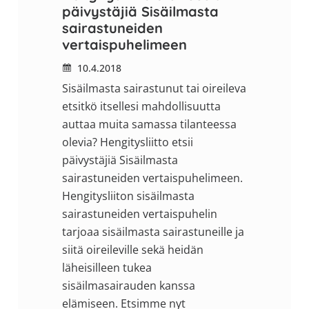
päivystäjiä Sisäilmasta
sairastuneiden
vertaispuhelimeen
10.4.2018
Sisäilmasta sairastunut tai oireileva
etsitkö itsellesi mahdollisuutta
auttaa muita samassa tilanteessa
olevia? Hengitysliitto etsii
päivystäjiä Sisäilmasta
sairastuneiden vertaispuhelimeen.
Hengitysliiton sisäilmasta
sairastuneiden vertaispuhelin
tarjoaa sisäilmasta sairastuneille ja
siitä oireileville sekä heidän
läheisilleen tukea
sisäilmasairauden kanssa
elämiseen. Etsimme nyt