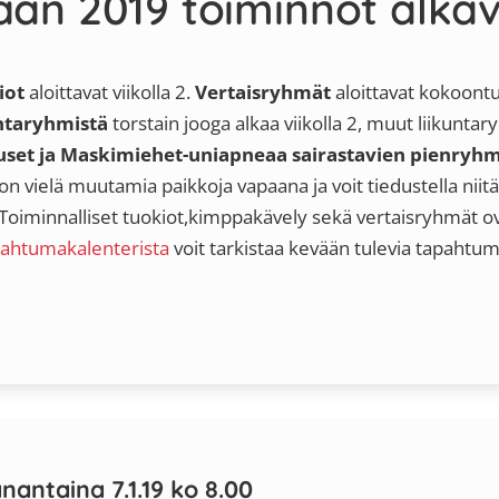
än 2019 toiminnot alkavat
iot
aloittavat viikolla 2.
Vertaisryhmät
aloittavat kokoontu
ntaryhmistä
torstain jooga alkaa viikolla 2, muut liikuntar
set ja Maskimiehet-uniapneaa sairastavien pienry
 vielä muutamia paikkoja vapaana ja voit tiedustella niit
oiminnalliset tuokiot,kimppakävely sekä vertaisryhmät ova
ahtumakalenterista
voit tarkistaa kevään tulevia tapahtum
antaina 7.1.19 ko 8.00