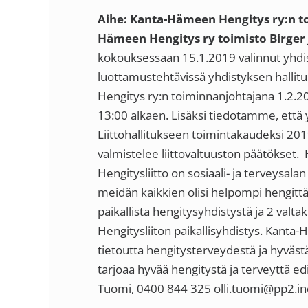
Aihe: Kanta-Hämeen Hengitys ry:n to
Hämeen Hengitys ry toimisto
Birger
kokouksessaan 15.1.2019 valinnut yhdis
luottamustehtävissä yhdistyksen hallit
Hengitys ry:n toiminnanjohtajana 1.2.201
13:00 alkaen. Lisäksi tiedotamme, että 
Liittohallitukseen toimintakaudeksi 2019
valmistelee liittovaltuuston päätökset. H
Hengitysliitto on sosiaali- ja terveysal
meidän kaikkien olisi helpompi hengittä
paikallista hengitysyhdistystä ja 2 valt
Hengitysliiton paikallisyhdistys. Kanta-
tietoutta hengitysterveydestä ja hyväst
tarjoaa hyvää hengitystä ja terveyttä edi
Tuomi, 0400 844 325 olli.tuomi@pp2.ine