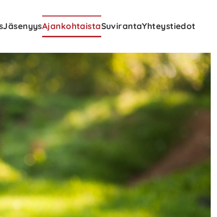
s
Jäsenyys
Ajankohtaista
Suviranta
Yhteystiedot