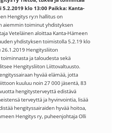
ai 5.2.2019 klo 13:00
Paikka: Kanta-
 Hengitys ry:n hallitus on
on aiemmin toiminut yhdistyksen
ttaja Veteläinen aloittaa Kanta-Hämeen
suuden yhdistyksen toimistolla 5.2.19 klo
u 26.1.2019 Hengitysliiton
n toiminnasta ja taloudesta sekä
itsee Hengitysliiton Liittovaltuusto.
 hengityssairaan hyvää elämää, jotta
iittoon kuuluu noin 27 000 jäsentä, 83
 vuotta hengitysterveyttä edistävä
istensä terveyttä ja hyvinvointia, lisää
distää hengityssairaiden hyvää hoitoa,
-Hämeen Hengitys ry, puheenjohtaja Olli