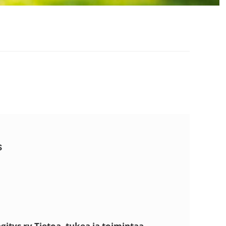
s
itys ry
Tietoa, tukea ja toimintaa