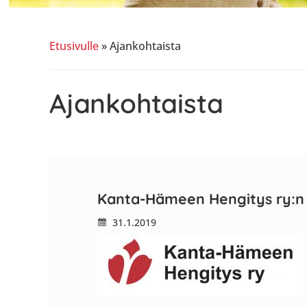
sisäilma
tai
allergiat.
Etusivulle
»
Ajankohtaista
K-
H
Ajankohtaista
Hengitys
ry
Kanta-Hämeen Hengitys ry:n t
31.1.2019
Hämeenlinna