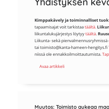
Yhdistyksen kevä
Kimppakävely ja toiminnalliset tuok
tapaamisajat voit tarkistaa
täältä.
Liiku
liikuntalukujärjestys löytyy
täältä
.
Ruusu
Liikunta- sekä pienvalmennusryhmissä on
tai toimisto@kanta-hameen-hengitys.fi T
niissä ole ennakkoilmoittautumista.
Tap
Avaa artikkeli
Muutos: Toimisto aukeaa maan