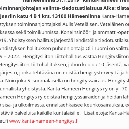
iminnanjohtajan valinta- tiedotustilaisuus
Aika: tiist
 Jaarlin katu 4 B 1 krs. 13100 Hämeenlinna
Kanta-Hämeen
tyksen toiminnanjohtajaksi Aulis Veteläisen. Veteläinen 
uksessa sekä toimikunnissa. Koneinsinööri ja ammatti-ope
9. Yhdistyksen hallitus järjestää lehdistölle tiedotustilai
yhdistyksen hallituksen puheenjohtaja Olli Tuomi on valitt
 – 2022. Hengitysliiton Liittohallitus vastaa Hengitysliito
engitysliiton Liittohallituksen, johon kuuluu 10 jäsentä, val
an järjestö, jonka tehtävänä on edistää hengitysterveyttä ja
ä. Noin joka 5. suomalaisella on hengityssairaus. Hengitysl
akunnallista yhdistystä. Kanta-Hämeen Hengitys ry on yli 70
Hämeen Hengitys ry edistää hengityssairaiden ja heidän lähe
ä sisä- ja ulkoilmasta, ennaltaehkäisee keuhkosairauksia, e
stäviä palveluita kaikille kuntalaisille. Lisätietoja: Kanta
t.fi
www.kanta-hameen-hengitys.fi