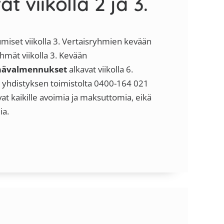
 viikolla 2 ja 3.
miset viikolla 3. Vertaisryhmien kevään
yhmät viikolla 3. Kevään
hmävalmennukset
alkavat viikolla 6.
ä yhdistyksen toimistolta 0400-164 021
t kaikille avoimia ja maksuttomia, eikä
ia.