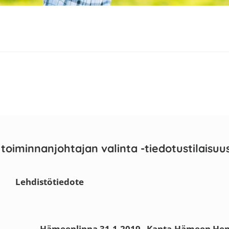
oiminnanjohtajan valinta -tiedotustilaisuu
Lehdistötiedote
 31.1.2019
Kanta-Hämeen Heng