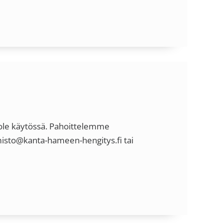
ä ole käytössä. Pahoittelemme
imisto@kanta-hameen-hengitys.fi tai